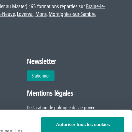
er au Master) : 65 formations réparties sur
Braine-le-
a-Neuve
,
Loverval
,
Mons
,
Montignies-sur-Sambre
,
Newsletter
S'abonner
Mentions légales
Déclaration de politique de vie privée
Politique d'utilisation des cookies
Autoriser tous les cookies
re part. Les