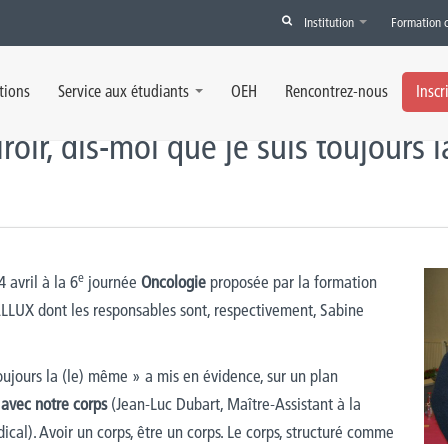
Institution
Formation 
moi que je suis toujours la (le) même !"
tions
Service aux étudiants
OEH
Rencontrez-nous
Inscr
roir, dis-moi que je suis toujours 
e
 avril à la 6
journée
Oncologie
proposée par la formation
LUX dont les responsables sont, respectivement, Sabine
toujours la (le) même » a mis en évidence, sur un plan
 avec notre corps
(Jean-Luc Dubart, Maître-Assistant à la
cal). Avoir un corps, être un corps. Le corps, structuré comme