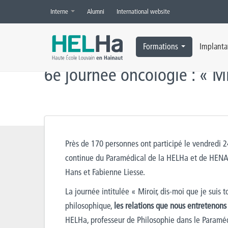
Interne
Alumni
International website
Accueil
»
Actualités
»
HELHa
»
6e journée oncologie : "Miroir, dis-
Formations
Implanta
6e journée oncologie : « Mi
Près de 170 personnes ont participé le vendredi 24
continue du Paramédical de la HELHa et de HENAL
Hans et Fabienne Liesse.
La journée intitulée « Miroir, dis-moi que je suis 
philosophique,
les relations que nous entretenons
HELHa, professeur de Philosophie dans le Paramédi