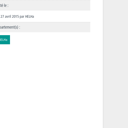
té le :
27 avril 2015
par
HELHa
artement(s) :
HELHa