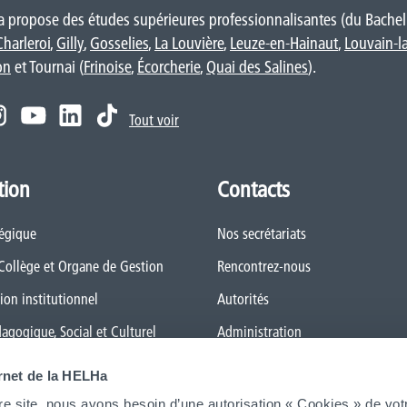
 propose des études supérieures professionnalisantes (du Bacheli
Charleroi
,
Gilly
,
Gosselies
,
La Louvière
,
Leuze-en-Hainaut
,
Louvain-l
on
et Tournai (
Frinoise
,
Écorcherie
,
Quai des Salines
).
Tout voir
tion
Contacts
tégique
Nos secrétariats
 Collège et Organe de Gestion
Rencontrez-nous
ion institutionnel
Autorités
dagogique, Social et Culturel
Administration
 général des Études (RGE)
FAQ (Foires aux questions)
ernet de la HELHa
 Qualité
Presse
re site, nous avons besoin d’une autorisation « Cookies » de vot