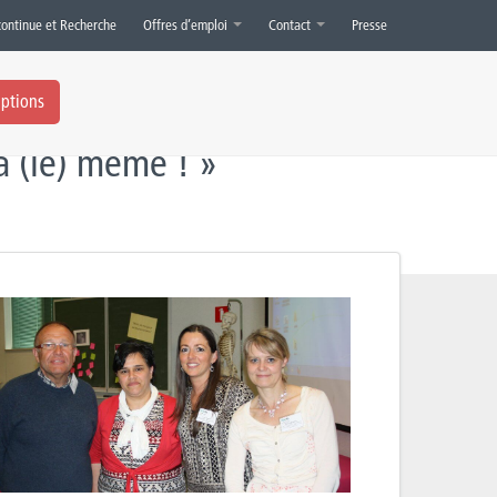
continue et Recherche
Offres d’emploi
Contact
Presse
iptions
la (le) même ! »