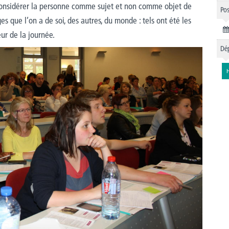
 considérer la personne comme sujet et non comme objet de
Pos
es que l’on a de soi, des autres, du monde : tels ont été les
ur de la journée.
Dép