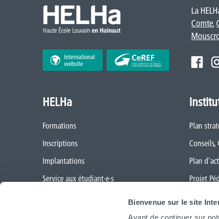
La HELHa
Comte
,
Mouscr
International
website
HELHa
Institu
Formations
Plan stra
Inscriptions
Conseils,
Implantations
Plan d'act
Service aux étudiant·e·s
Projet Pé
Organisation des étudiant·e·s (OEH)
Règlement
Bienvenue sur le site Int
Campus Charleroi
Démarche
Avant de continuer sur not