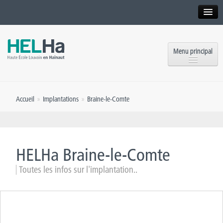
Interne
Alumni
Menu principal
International website
Formations
Institution
Accueil
»
Implantations
»
Braine-le-Comte
Formation continue et Recherche
Implantations
Offres d’emploi
Service aux étudiants
Contact
HELHa Braine-le-Comte
OEH
Presse
Toutes les infos sur l'implantation..
Rencontrez-nous
Inscriptions