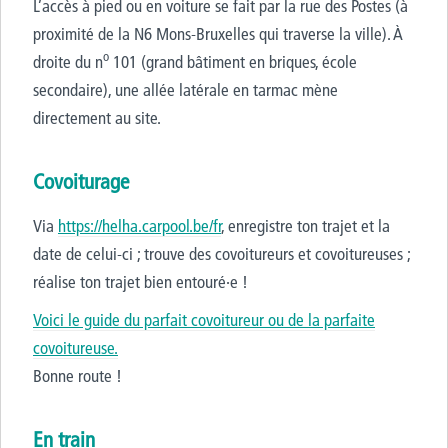
L’accès à pied ou en voiture se fait par la rue des Postes (à
proximité de la N6 Mons-Bruxelles qui traverse la ville). À
o
droite du n
101 (grand bâtiment en briques, école
secondaire), une allée latérale en tarmac mène
directement au site.
Covoiturage
Via
https://helha.carpool.be/fr
, enregistre ton trajet et la
date de celui-ci ; trouve des covoitureurs et covoitureuses ;
réalise ton trajet bien entouré·e !
Voici le guide du parfait covoitureur ou de la parfaite
covoitureuse.
Bonne route !
En train