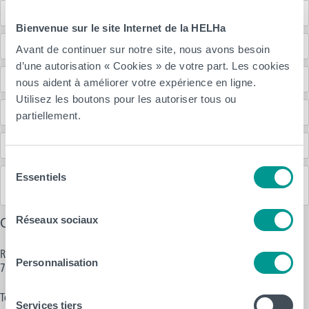
Master en Enseignement Section 2 (de 5 à 12 ans)
Bienvenue sur le site Internet de la HELHa
Master en Enseignement Section 3 (de 11 à 15 ans)
Avant de continuer sur notre site, nous avons besoin
d’une autorisation « Cookies » de votre part. Les cookies
Instituteur·trice préscolaire (AVANT 2023)
nous aident à améliorer votre expérience en ligne.
Utilisez les boutons pour les autoriser tous ou
Instituteur·trice primaire (AVANT 2023)
partiellement.
Professeur dans le secondaire (AVANT 2023)
Sélection
Essentiels
Professeur dans le secondaire - Section Technique, Technologique et
du
Numérique (AVANT 2023)
consentement
Réseaux sociaux
Coordonnées
Rue d'Horrues 174a
Personnalisation
7090 Braine-le-Comte
Tél : +32 (0)67 55 47 37
Services tiers