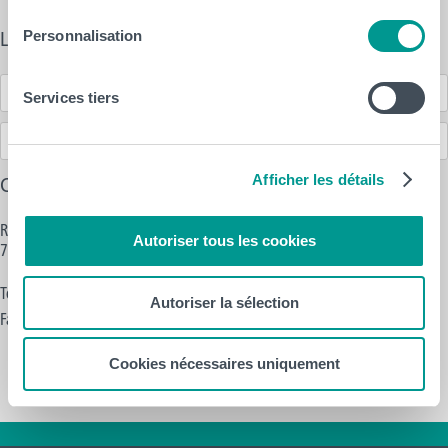
Les sections proposées
Personnalisation
Communication
Services tiers
Gestion des ressources humaines
Afficher les détails
Coordonnées
Rue de l'Ecorcherie 16-20
Autoriser tous les cookies
7500 Tournai
Tél. : +32 (0)69 89 05 06
Autoriser la sélection
Fax : +32 (0)69 89 05 04
Cookies nécessaires uniquement