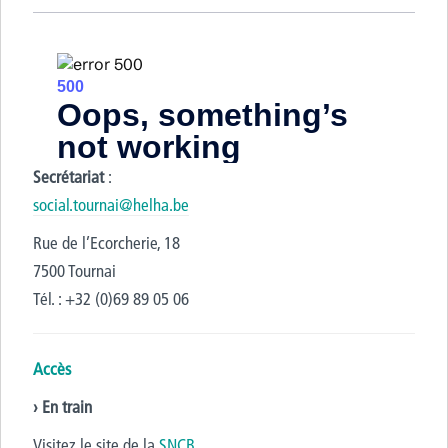
Secrétariat
:
social.tournai@helha.be
Rue de l’Ecorcherie, 18
7500 Tournai
Tél. : +32 (0)69 89 05 06
Accès
› En train
Visitez le site de la
SNCB