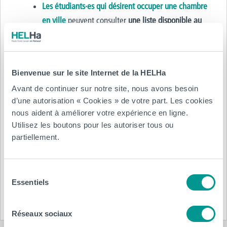
Les étudiants·es
qui désirent occuper une chambre
en ville
peuvent consulter
une liste disponible au
secrétariat
ou visiter
le
s
site
s
www.student.be
et
www.inforjeunes.be
.
Un internat de la Communauté française
Bienvenue sur le site Internet de la HELHa
(
www.insuptournai.be)
se situe
à
300m de l’école.
Avant de continuer sur notre site, nous avons besoin
Restauration
d’une autorisation « Cookies » de votre part. Les cookies
nous aident à améliorer votre expérience en ligne.
Les étudiants ont la possibilité de prendre un repas
Utilisez les boutons pour les autoriser tous ou
complet au restaurant de l’Institut Jeanne d’Arc (en face
partiellement.
du bâtiment des Commu).
De nombreuses possibilités de restauration sont offertes
Sélection
aux étudiants dans les environs immédiats de la Haute
Essentiels
du
Ecole.
consentement
Réseaux sociaux