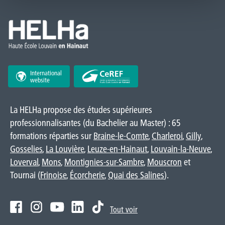
International
website
La HELHa propose des études supérieures
professionnalisantes (du Bachelier au Master) : 65
formations réparties sur
Braine-le-Comte
,
Charleroi
,
Gilly
,
Gosselies
,
La Louvière
,
Leuze-en-Hainaut
,
Louvain-la-Neuve
,
Loverval
,
Mons
,
Montignies-sur-Sambre
,
Mouscron
et
Tournai (
Frinoise
,
Écorcherie
,
Quai des Salines
).
Tout voir