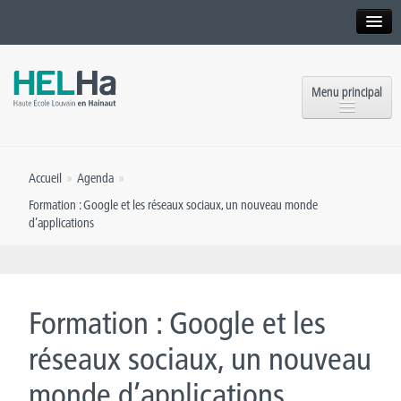
Interne
Alumni
Menu principal
International website
Formations
Institution
Accueil
»
Agenda
»
Formation continue et Recherche
Implantations
Formation : Google et les réseaux sociaux, un nouveau monde
d’applications
Offres d’emploi
Service aux étudiants
Contact
OEH
Presse
Formation : Google et les
Rencontrez-nous
réseaux sociaux, un nouveau
Inscriptions
monde d’applications