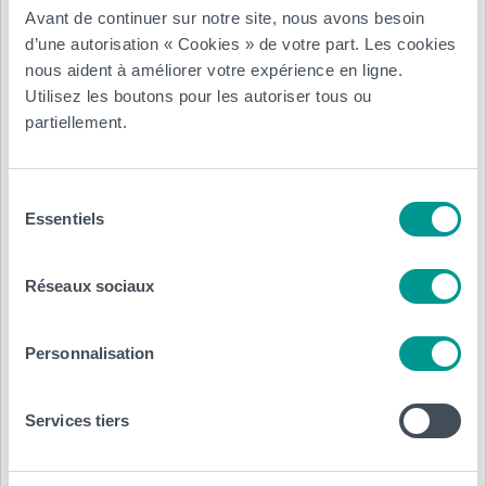
Avant de continuer sur notre site, nous avons besoin
Coût
d’une autorisation « Cookies » de votre part. Les cookies
nous aident à améliorer votre expérience en ligne.
Utilisez les boutons pour les autoriser tous ou
Le montant de la participation est de 140€.
partiellement.
Le groupe sera composé de 10 à 12 participants.
Sélection
Essentiels
du
Renseignements pratiques:
consentement
Réseaux sociaux
Lieu: Ecole Sociale de Charleroi- Rue Trieu Kaisin, 134 –
6061 Montignies-sur-Sambre
Personnalisation
Horaire général: 9h30 – 16h30 (pause de 1h à midi)
Restauration: Collation et lunch sont prévus sur place et
Services tiers
compris dans les frais d’inscription.
Renseignements complémentaires :
071/20.22.98