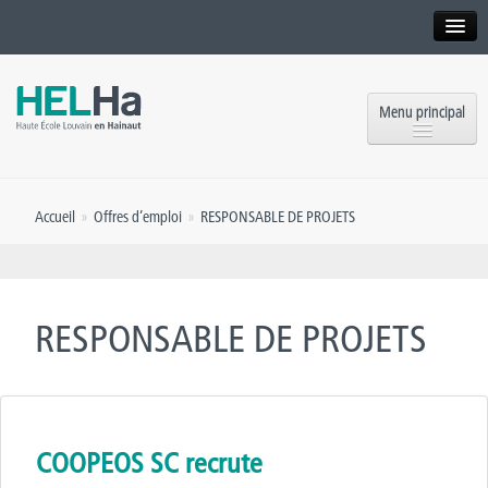
Interne
Alumni
Menu principal
International website
Formations
Institution
Accueil
»
Offres d’emploi
»
RESPONSABLE DE PROJETS
Formation continue et Recherche
Implantations
Offres d’emploi
Service aux étudiants
Contact
RESPONSABLE DE PROJETS
OEH
Presse
Rencontrez-nous
Inscriptions
COOPEOS SC recrute