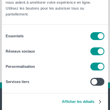
nous aident à améliorer votre expérience en ligne.
Utilisez les boutons pour les autoriser tous ou
partiellement.
Région, ville :
Sélection
Essentiels
du
Réf.
: PROJETS
consentement
Réseaux sociaux
Annexe :
Télécharger (.pdf)
Personnalisation
Services tiers
Afficher les détails