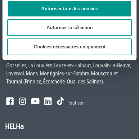
Autoriser tous les cookies
International
website
Autoriser la sélection
La HELHa propose des études supérieures
Cookies nécessaires uniquement
professionnalisantes (du Bachelier au Master) : 65
formations réparties sur
Braine-le-Comte
,
Charleroi
,
Gilly
,
Gosselies
,
La Louvière
,
Leuze-en-Hainaut
,
Louvain-la-Neuve
,
Loverval
,
Mons
,
Montignies-sur-Sambre
,
Mouscron
et
Tournai (
Frinoise
,
Écorcherie
,
Quai des Salines
).
Tout voir
HELHa