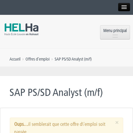
Interne
Alumni
Menu principal
International website
Formations
Institution
Accueil
»
Offres d’emploi
»
SAP PS/SD Analyst (m/f)
Formation continue et Recherche
Implantations
Offres d’emploi
Service aux étudiants
Contact
SAP PS/SD Analyst (m/f)
OEH
Presse
Rencontrez-nous
×
Inscriptions
Oups…
il semblerait que cette offre d\'emploi soit
passée