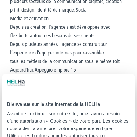
plusieurs secteurs de la communication digitale, création
print, design, identité de marque, Social
Media et activation.
Depuis sa création, l’agence s’est développée avec
flexibilité autour des besoins de ses clients.
Depuis plusieurs années, l’agence se construit sur
l’expérience d’équipes internes pour rassembler
tous les métiers de la communication sous le même toit.
Aujourd’hui, Arpeggio emploie 15
personnes à temps plein.
Arpeggio intervient de la définition de la stratégie jusqu’à
la mise en œuvre opérationnelle.
Bienvenue sur le site Internet de la HELHa
Avant de continuer sur notre site, nous avons besoin
Personne de contact
d’une autorisation « Cookies » de votre part. Les cookies
Nom :
Marjorie Paquet
nous aident à améliorer votre expérience en ligne.
Utilisez les boutons pour les autoriser tous ou