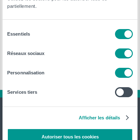
Email :
marjorie@arpeggio.be
partiellement.
Tél.
:
0492462995
Sélection
Région, ville :
Essentiels
du
consentement
Brabant flamand Rhode-saint-genèse
Réseaux sociaux
Réf.
: Account_intern
Personnalisation
Annexe :
Services tiers
Afficher les détails
Autoriser tous les cookies