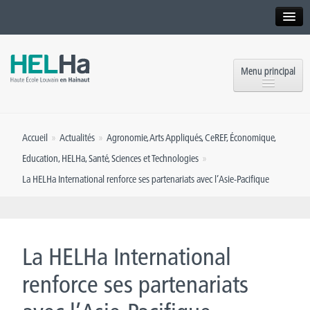
Interne
Alumni
Menu principal
International website
Formations
Institution
Accueil
»
Actualités
»
Agronomie
,
Arts Appliqués
,
CeREF
,
Économique
,
Formation continue et Recherche
Implantations
Education
,
HELHa
,
Santé
,
Sciences et Technologies
»
Offres d’emploi
La HELHa International renforce ses partenariats avec l’Asie-Pacifique
Service aux étudiants
Contact
OEH
Presse
La HELHa International
Rencontrez-nous
renforce ses partenariats
Inscriptions