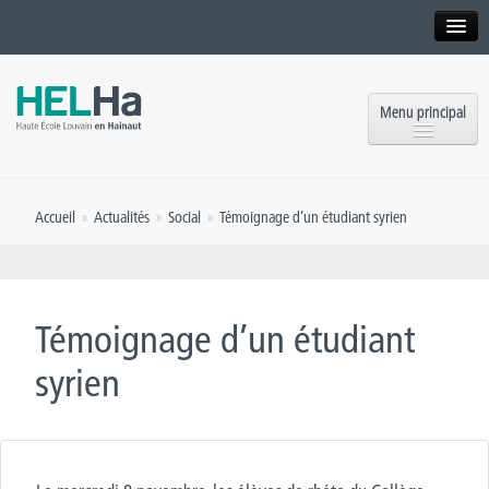
Interne
Alumni
Menu principal
International website
Formations
Institution
Accueil
»
Actualités
»
Social
»
Témoignage d’un étudiant syrien
Formation continue et Recherche
Implantations
Offres d’emploi
Service aux étudiants
Contact
Témoignage d’un étudiant
OEH
Presse
syrien
Rencontrez-nous
Inscriptions