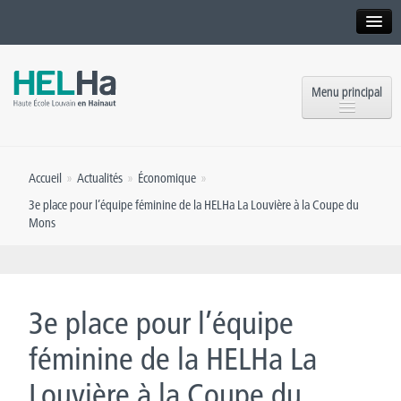
Interne
Alumni
Menu principal
International website
Formations
Institution
Accueil
»
Actualités
»
Économique
»
Formation continue et Recherche
Implantations
3e place pour l’équipe féminine de la HELHa La Louvière à la Coupe du
Mons
Offres d’emploi
Service aux étudiants
Contact
OEH
Presse
3e place pour l’équipe
Rencontrez-nous
féminine de la HELHa La
Inscriptions
Louvière à la Coupe du