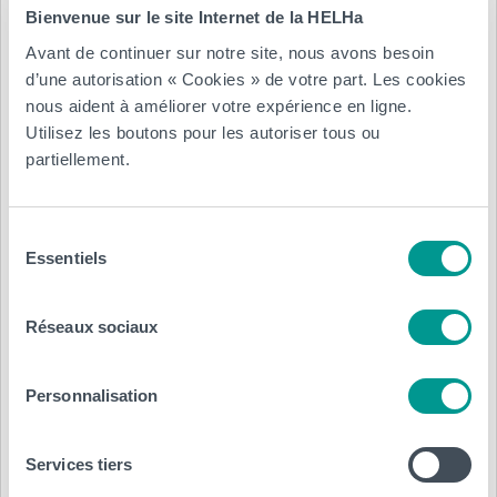
Bienvenue sur le site Internet de la HELHa
HELHa (David Michel).
Avant de continuer sur notre site, nous avons besoin
d’une autorisation « Cookies » de votre part. Les cookies
nous aident à améliorer votre expérience en ligne.
Azimut Sciences humaines – Je 21/12 9h à 12h – 35
Utilisez les boutons pour les autoriser tous ou
places
partiellement.
Les sciences humaines couvrent des champs aussi
différents que les langues, l’histoire, le droit, les sciences
Sélection
sociales, l’économie, les sciences politiques, la
Essentiels
du
communication, la psychologie ou l’éducatif.
consentement
A quels métiers mènent ces filières ? Quelles compétences
Réseaux sociaux
sont-elles visées ? Quelles différences entre des études de
droit, d’économie,… Existe-t-il une filière « meilleure »
Personnalisation
qu’une autre ? Cet atelier te permettra d’y voir plus clair,
de te plonger dans les programmes, de te positionner.
Services tiers
Atelier animé par 1 conseillère du CIO (Valérie Schoore) 1