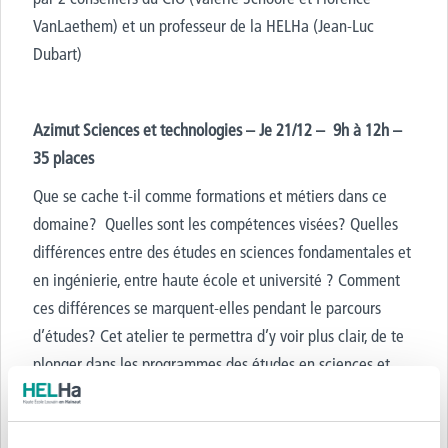
VanLaethem) et un professeur de la HELHa (Jean-Luc
Dubart)
Azimut Sciences et technologies – Je 21/12 – 9h à 12h –
35 places
Que se cache t-il comme formations et métiers dans ce
domaine? Quelles sont les compétences visées? Quelles
différences entre des études en sciences fondamentales et
en ingénierie, entre haute école et université ? Comment
ces différences se marquent-elles pendant le parcours
d’études? Cet atelier te permettra d’y voir plus clair, de te
plonger dans les programmes des études en sciences et
technologies, de te positionner. Atelier animé par 1
conseiller du CIO (Hélène Malengret) un membre de
ScienceInfuse (Sandrine Kivits) et un professeur de la