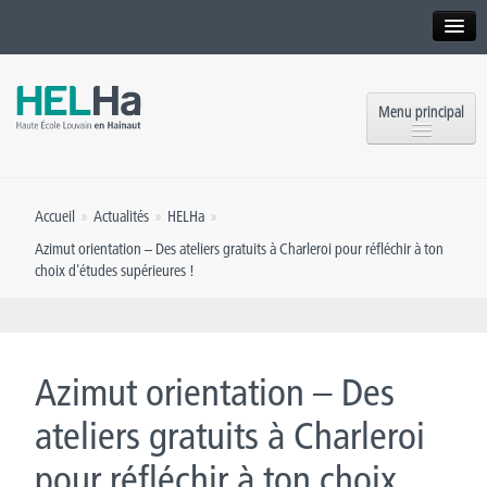
Interne
Alumni
Menu principal
International website
Formations
Institution
Accueil
»
Actualités
»
HELHa
»
Formation continue et Recherche
Implantations
Azimut orientation – Des ateliers gratuits à Charleroi pour réfléchir à ton
choix d'études supérieures !
Offres d’emploi
Service aux étudiants
Contact
OEH
Presse
Azimut orientation – Des
Rencontrez-nous
ateliers gratuits à Charleroi
Inscriptions
pour réfléchir à ton choix