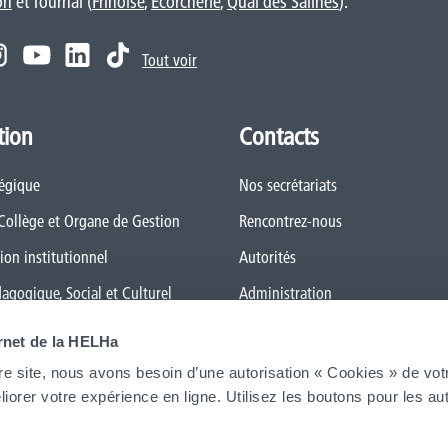
on
et Tournai (
Frinoise
,
Écorcherie
,
Quai des Salines
).
Tout voir
tion
Contacts
tégique
Nos secrétariats
 Collège et Organe de Gestion
Rencontrez-nous
ion institutionnel
Autorités
dagogique, Social et Culturel
Administration
 général des Études (RGE)
FAQ (Foires aux questions)
ernet de la HELHa
 Qualité
Presse
re site, nous avons besoin d’une autorisation « Cookies » de vot
iorer votre expérience en ligne. Utilisez les boutons pour les aut
le numérique
Espace Emploi
ansition