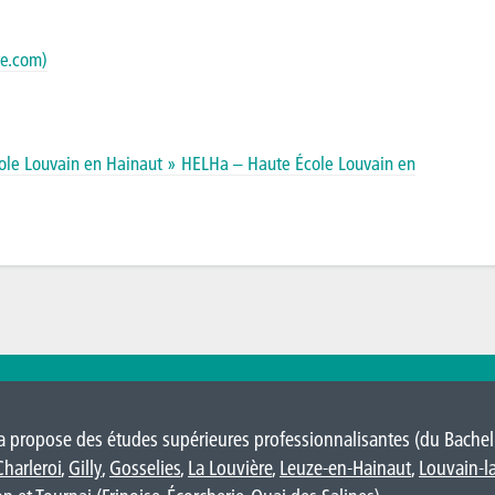
ce.com)
ole Louvain en Hainaut » HELHa – Haute École Louvain en
 propose des études supérieures professionnalisantes (du Bacheli
Charleroi
,
Gilly
,
Gosselies
,
La Louvière
,
Leuze-en-Hainaut
,
Louvain-l