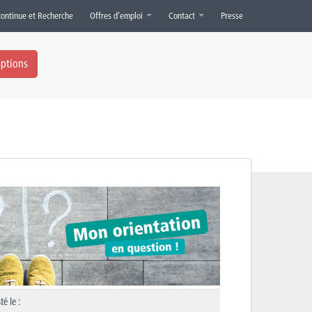
continue et Recherche
Offres d’emploi
Contact
Presse
iptions
té le :