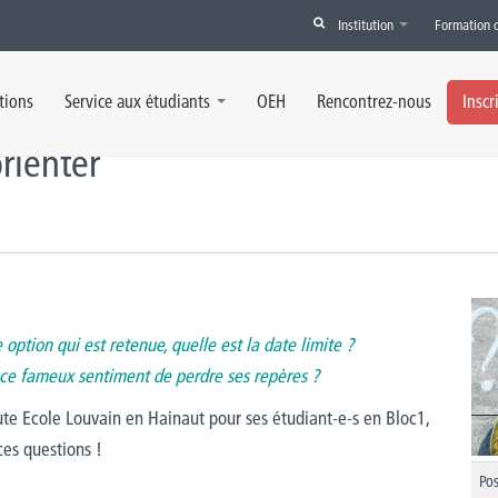
Institution
Formation 
os étudiant-e-s à s'orienter
tions
Service aux étudiants
OEH
Rencontrez-nous
Inscr
rienter
e option qui est retenue, quelle est la date limite ?
 ce fameux sentiment de perdre ses repères ?
ute Ecole Louvain en Hainaut pour ses étudiant-e-s en Bloc1,
ces questions !
Pos