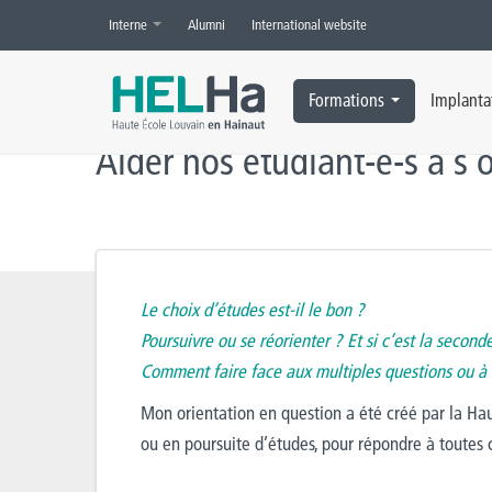
Interne
Alumni
International website
Accueil
»
Actualités
»
Service Orientation et Réorientation
»
Aider n
Formations
Implanta
Aider nos étudiant-e-s à s’o
Le choix d’études est-il le bon ?
Poursuivre ou se réorienter ? Et si c’est la second
Comment faire face aux multiples questions ou à
Mon orientation en question a été créé par la Ha
ou en poursuite d’études, pour répondre à toutes 