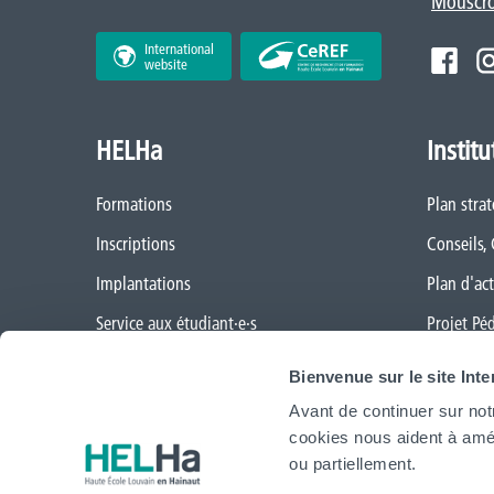
Mouscr
International
website
HELHa
Institu
Formations
Plan stra
Inscriptions
Conseils,
Implantations
Plan d'act
Service aux étudiant·e·s
Projet Pé
Organisation des étudiant·e·s (OEH)
Règlement
Bienvenue sur le site Int
Campus Charleroi
Démarche
Avant de continuer sur not
cookies nous aident à amél
Actualités
CAP vers 
ou partiellement.
Formation continue et recherche
Cellule Tr