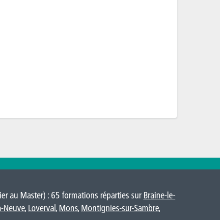
er au Master) : 65 formations réparties sur
Braine-le-
a-Neuve
,
Loverval
,
Mons
,
Montignies-sur-Sambre
,