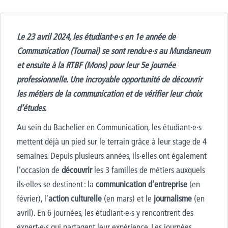
Le 23 avril 2024, les étudiant·e·s en 1
e
année de
Communication (Tournai) se sont rendu·e·s au Mundaneum
et ensuite à la RTBF (Mons) pour leur 5
e
journée
professionnelle. Une incroyable opportunité de découvrir
les métiers de la communication et de vérifier leur choix
d’études.
Au sein du
Bachelier en Communication, les étudiant·e·s
mettent déjà un pied sur le terrain grâce à leur stage de 4
semaines. Depuis plusieurs années, ils·elles ont également
l’occasion de
découvrir
les 3 familles de métiers auxquels
ils·elles se destinent : la
communication d’entreprise
(en
février), l’
action culturelle
(en mars) et le
journalisme
(en
avril).
En 6 journées,
l
es étudiant·e·s y rencontrent des
expert·e·s qui partagent leur expérience. Les journées