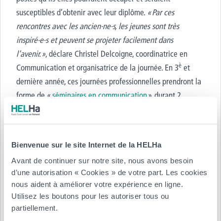
susceptibles d’obtenir avec leur diplôme.
« Par ces
rencontres avec les ancien·ne·s, les jeunes sont très
inspiré·e·s et peuvent se projeter facilement dans
l’avenir. »
, déclare Christel Delcoigne, coordinatrice en
è
Communication et organisatrice de la journée.
En 3
et
dernière année, ces journées professionnelles prendront la
forme de «
séminaires en communication
» durant 2
semaines entières.
À la HELHa, l’accompagnement professionnel est une
priorité, permettant aux étudiant·e·s d’aborder
Bienvenue sur le site Internet de la HELHa
progressivement le monde professionnel avec une
Avant de continuer sur notre site, nous avons besoin
expertise de terrain. Cette approche vise à préparer
d’une autorisation « Cookies » de votre part. Les cookies
efficacement les futur·e·s communicant·e·s aux défis réels
nous aident à améliorer votre expérience en ligne.
de terrain.
Utilisez les boutons pour les autoriser tous ou
partiellement.
Découvrir la journée
en images