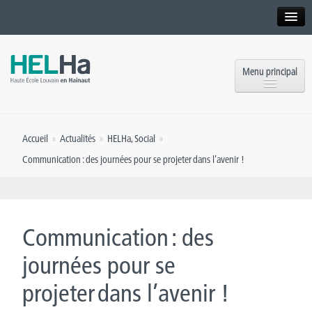
Interne
Alumni
Menu principal
International website
Formations
Institution
Accueil
»
Actualités
»
HELHa
,
Social
»
Formation continue et Recherche
Implantations
Communication : des journées pour se projeter dans l’avenir !
Offres d’emploi
Service aux étudiants
Contact
OEH
Presse
Communication : des
Rencontrez-nous
journées pour se
projeter dans l’avenir !
Inscriptions