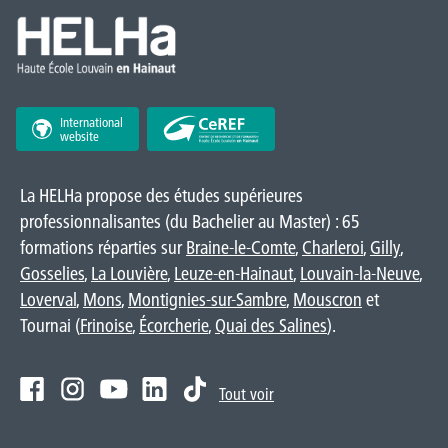
International
website
La HELHa propose des études supérieures
professionnalisantes (du Bachelier au Master) : 65
formations réparties sur
Braine-le-Comte
,
Charleroi
,
Gilly
,
Gosselies
,
La Louvière
,
Leuze-en-Hainaut
,
Louvain-la-Neuve
,
Loverval
,
Mons
,
Montignies-sur-Sambre
,
Mouscron
et
Tournai (
Frinoise
,
Écorcherie
,
Quai des Salines
).
Tout voir