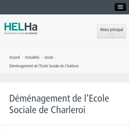
Interne
Alumni
Menu principal
International website
Formations
Institution
Accueil
»
Actualités
»
Social
»
Formation continue et Recherche
Implantations
Déménagement de l’Ecole Sociale de Charleroi
Offres d’emploi
Service aux étudiants
Contact
OEH
Presse
Déménagement de l’Ecole
Rencontrez-nous
Sociale de Charleroi
Inscriptions