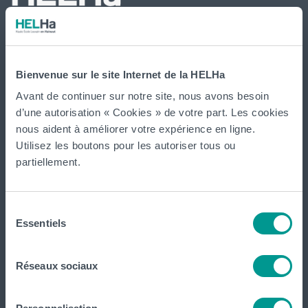
International
website
Bienvenue sur le site Internet de la HELHa
Avant de continuer sur notre site, nous avons besoin
La HELHa propose des études supérieures
d’une autorisation « Cookies » de votre part. Les cookies
professionnalisantes (du Bachelier au Master) : 65
nous aident à améliorer votre expérience en ligne.
formations réparties sur
Braine-le-Comte
,
Charleroi
,
Gilly
,
Utilisez les boutons pour les autoriser tous ou
Gosselies
,
La Louvière
,
Leuze-en-Hainaut
,
Louvain-la-Neuve
,
partiellement.
Loverval
,
Mons
,
Montignies-sur-Sambre
,
Mouscron
et
Tournai (
Frinoise
,
Écorcherie
,
Quai des Salines
).
Sélection
Essentiels
du
Tout voir
consentement
Réseaux sociaux
HELHa