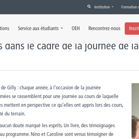
Institution
Formation 
nages poignants dans le cadre de la journée de la sage-femme
tions
Service aux étudiants
OEH
Rencontrez-nous
Inscr
 dans le cadre de la journée de 
de Gilly : chaque année, à l’occasion de la journée
lômées se rassemblent pour une journée au cours de laquelle
les mettent en perspective ce qu’elles ont appris lors des cours,
té du terrain.
aucun doute marqué les esprits. Un livre, des témoignages
 au programme. Nino et Caroline sont venus témoigner de