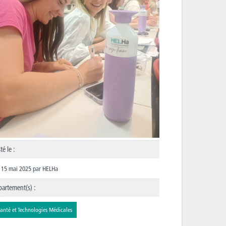
té le :
15 mai 2025
par
HELHa
artement(s) :
anté et Technologies Médicales