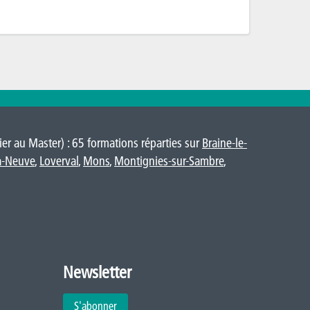
er au Master) : 65 formations réparties sur
Braine-le-
a-Neuve
,
Loverval
,
Mons
,
Montignies-sur-Sambre
,
Newsletter
S'abonner