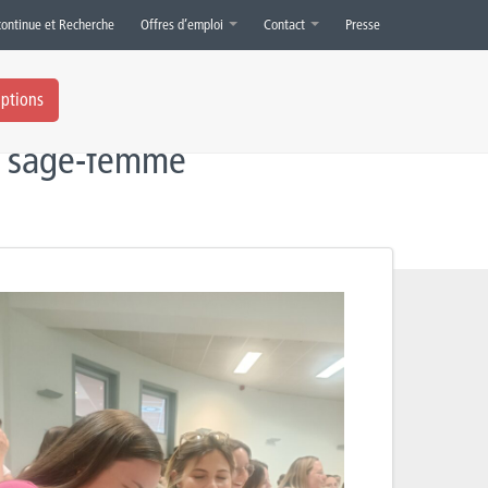
continue et Recherche
Offres d’emploi
Contact
Presse
iptions
la sage-femme