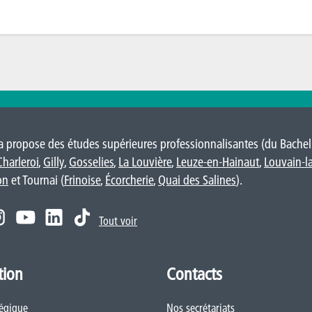
 propose des études supérieures professionnalisantes (du Bacheli
Charleroi
,
Gilly
,
Gosselies
,
La Louvière
,
Leuze-en-Hainaut
,
Louvain-l
on
et Tournai (
Frinoise
,
Écorcherie
,
Quai des Salines
).
Tout voir
tion
Contacts
tégique
Nos secrétariats