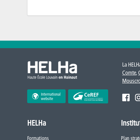
La HELHa
Comte
,
Mouscr
International
website
HELHa
Institu
Formations
Plan stra