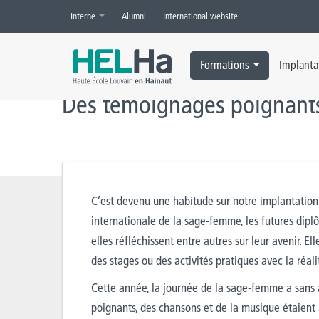
Interne
Alumni
International website
Accueil
»
Actualités
»
Santé et Technologies Médicales
»
Des témoig
Formations
Implanta
Des témoignages poignants
C’est devenu une habitude sur notre implantation 
internationale de la sage-femme, les futures dip
elles réfléchissent entre autres sur leur avenir. El
des stages ou des activités pratiques avec la réali
Cette année, la journée de la sage-femme a sans 
poignants, des chansons et de la musique étaient