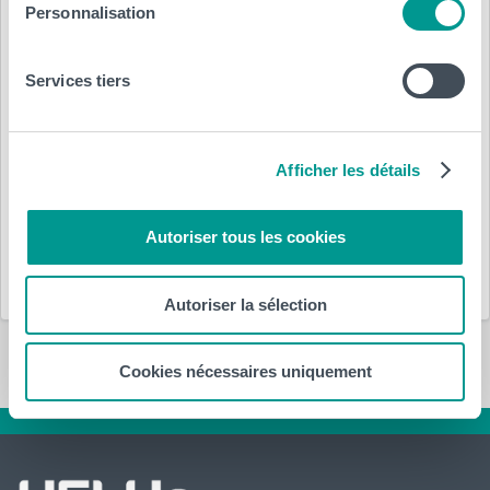
Personnalisation
Services tiers
Posté le :
28 mars 2024
par
HELHa
Afficher les détails
Département(s) :
Autoriser tous les cookies
HELHa
Social
Autoriser la sélection
Cookies nécessaires uniquement