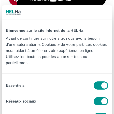
Cette
vidéo
permet d’en savoir bien plus encore !
Et pour tout savoir sur le
Bachelier
Assisant·e social·e,
c’est
Bienvenue sur le site Internet de la HELHa
par ici
!
Avant de continuer sur notre site, nous avons besoin
d’une autorisation « Cookies » de votre part. Les cookies
nous aident à améliorer votre expérience en ligne.
Utilisez les boutons pour les autoriser tous ou
partiellement.
Sélection
Essentiels
du
consentement
Réseaux sociaux