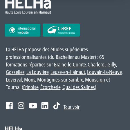
International
website
La HELHa propose des études supérieures
professionnalisantes (du Bachelier au Master) : 65
formations réparties sur
Braine-le-Comte
,
Charleroi
,
Gilly
,
Gosselies
,
La Louvière
,
Leuze-en-Hainaut
,
Louvain-la-Neuve
,
Loverval
,
Mons
,
Montignies-sur-Sambre
,
Mouscron
et
Tournai (
Frinoise
,
Écorcherie
,
Quai des Salines
).
Tout voir
HELHa