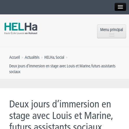
Interne
Alumni
Menu principal
International website
Formations
Institution
Accueil
»
Actualités
»
HELHa
,
Social
»
Formation continue et Recherche
Implantations
Deux jours d’immersion en stage avec Louis et Marine, futurs assistants
sociaux
Offres d’emploi
Service aux étudiants
Contact
OEH
Presse
Deux jours d’immersion en
Rencontrez-nous
stage avec Louis et Marine,
Inscriptions
futurs assistants sociaux