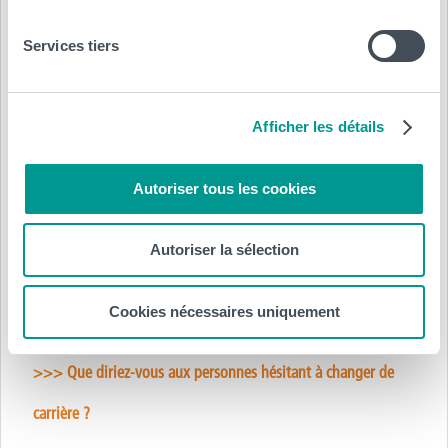
La capacité à se remettre en question, constamment. Il faut
aussi beaucoup s’adapter, que ce soit au niveau administratif,
Services tiers
mais surtout en fonction de chaque enfant. Ensuite, il faut
être bien dans sa peau. En tant qu’enseignant, on donne un
peu de nous-mêmes, et les enfants peuvent reproduire nos
Afficher les détails
comportements.
>
Autoriser tous les cookies
« Si l’on ne se plaît plus dans le métier
Autoriser la sélection
qu’on exerce, il faut foncer ».
Cookies nécessaires uniquement
>>> Que diriez-vous aux personnes hésitant à changer de
carrière ?