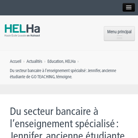
Interne
Alumni
Menu principal
International website
Formations
Institution
Accueil
»
Actualités
»
Education
,
HELHa
»
Formation continue et Recherche
Implantations
Du secteur bancaire à l’enseignement spécialisé : Jennifer, ancienne
étudiante de GO TEACHING, témoigne.
Offres d’emploi
Service aux étudiants
Contact
OEH
Presse
Du secteur bancaire à
Rencontrez-nous
l’enseignement spécialisé :
Inscriptions
Jennifer, ancienne étudiante