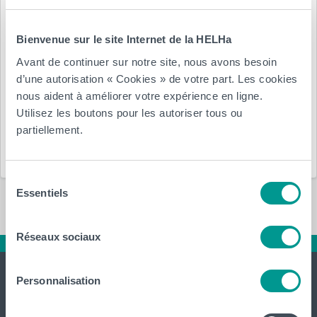
Posté le :
Bienvenue sur le site Internet de la HELHa
21 mars 2013
par
HELHa
Avant de continuer sur notre site, nous avons besoin
d’une autorisation « Cookies » de votre part. Les cookies
Département(s) :
nous aident à améliorer votre expérience en ligne.
Utilisez les boutons pour les autoriser tous ou
partiellement.
Arts Appliqués
Sélection
Essentiels
du
consentement
Réseaux sociaux
Personnalisation