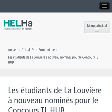
Interne
Alumni
Menu principal
International website
Formations
Institution
Accueil
»
Actualités
»
Économique
»
Formation continue et Recherche
Implantations
Les étudiants de La Louvière à nouveau nominés pour le Concours TL
HUB
Offres d’emploi
Service aux étudiants
Contact
OEH
Presse
Les étudiants de La Louvière
Rencontrez-nous
à nouveau nominés pour le
Inscriptions
Concours TL HUB