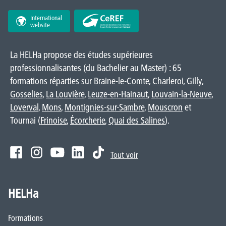
International
website
La HELHa propose des études supérieures
professionnalisantes (du Bachelier au Master) : 65
formations réparties sur
Braine-le-Comte
,
Charleroi
,
Gilly
,
Gosselies
,
La Louvière
,
Leuze-en-Hainaut
,
Louvain-la-Neuve
,
Loverval
,
Mons
,
Montignies-sur-Sambre
,
Mouscron
et
Tournai (
Frinoise
,
Écorcherie
,
Quai des Salines
).
Tout voir
HELHa
Formations