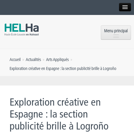
Interne
Alumni
Menu principal
International website
Formations
Institution
Accueil
»
Actualités
»
Arts Appliqués
»
Formation continue et Recherche
Implantations
Exploration créative en Espagne : la section publicité brille à Logroño
Offres d’emploi
Service aux étudiants
Contact
OEH
Presse
Exploration créative en
Rencontrez-nous
Espagne : la section
publicité brille à Logroño
Inscriptions