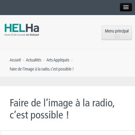
Interne
Alumni
Menu principal
International website
Formations
Institution
Accueil
»
Actualités
»
Arts Appliqués
»
Formation continue et Recherche
Implantations
Faire de l’image à la radio, c’est possible !
Offres d’emploi
Service aux étudiants
Contact
OEH
Presse
Faire de l’image à la radio,
Rencontrez-nous
c’est possible !
Inscriptions