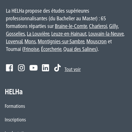
La HELHa propose des études supérieures
professionnalisantes (du Bachelier au Master) : 65
formations réparties sur
Braine-le-Comte
,
Charleroi
,
Gilly
,
Gosselies
,
La Louvière
,
Leuze-en-Hainaut
,
Louvain-la-Neuve
,
Loverval
,
Mons
,
Montignies-sur-Sambre
,
Mouscron
et
Tournai (
Frinoise
,
Écorcherie
,
Quai des Salines
).
Tout voir
HELHa
Formations
Inscriptions