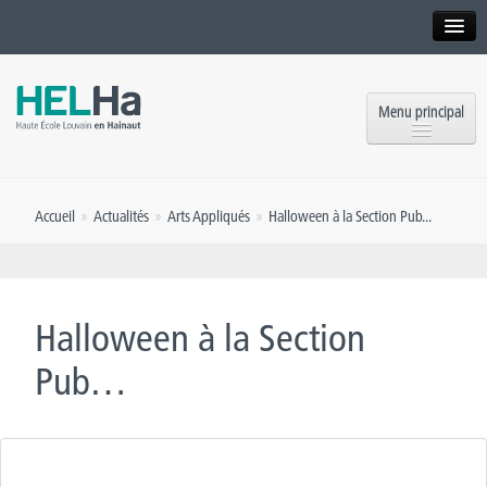
Interne
Alumni
Menu principal
International website
Formations
Institution
Accueil
»
Actualités
»
Arts Appliqués
»
Halloween à la Section Pub...
Formation continue et Recherche
Implantations
Offres d’emploi
Service aux étudiants
Contact
Halloween à la Section
OEH
Presse
Pub…
Rencontrez-nous
Inscriptions