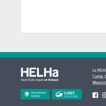
La HELHa
Comte
,
Mouscr
International
website