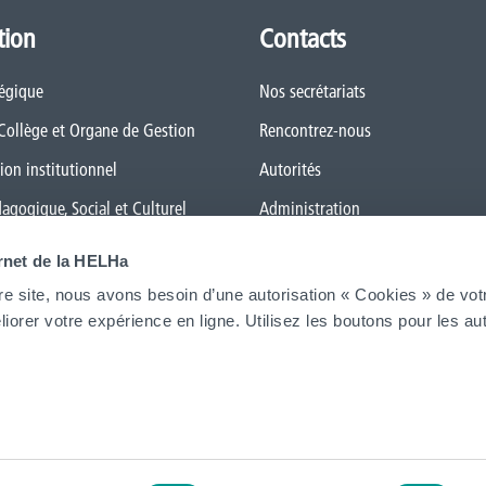
tion
Contacts
tégique
Nos secrétariats
 Collège et Organe de Gestion
Rencontrez-nous
ion institutionnel
Autorités
dagogique, Social et Culturel
Administration
 général des Études (RGE)
FAQ (Foires aux questions)
ernet de la HELHa
 Qualité
Presse
re site, nous avons besoin d’une autorisation « Cookies » de vot
iorer votre expérience en ligne. Utilisez les boutons pour les aut
le numérique
Espace Emploi
ansition
 de genre
Étudiant·e·s
La HELHa recrute
JobDay