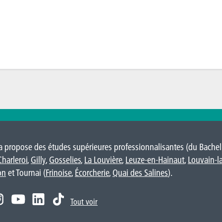
 propose des études supérieures professionnalisantes (du Bacheli
Charleroi
,
Gilly
,
Gosselies
,
La Louvière
,
Leuze-en-Hainaut
,
Louvain-l
on
et Tournai (
Frinoise
,
Écorcherie
,
Quai des Salines
).
Tout voir