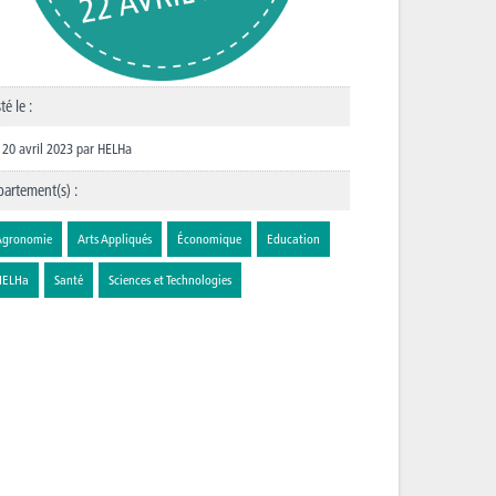
té le :
20 avril 2023
par
HELHa
artement(s) :
Agronomie
Arts Appliqués
Économique
Education
HELHa
Santé
Sciences et Technologies