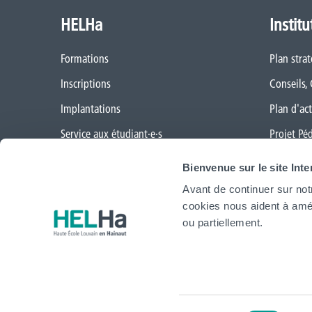
HELHa
Institu
Formations
Plan stra
Inscriptions
Conseils,
Implantations
Plan d'act
Service aux étudiant·e·s
Projet Pé
Organisation des étudiant·e·s (OEH)
Règlement
Bienvenue sur le site Int
Campus Charleroi
Démarche
Avant de continuer sur not
cookies nous aident à amél
Actualités
CAP vers 
ou partiellement.
Formation continue et recherche
Cellule Tr
Mobilité internationale
Politique