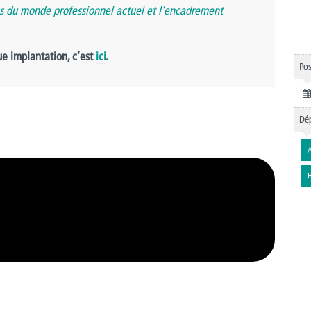
 du monde professionnel actuel et l’encadrement
e implantation, c’est
ici
.
Pos
Dép