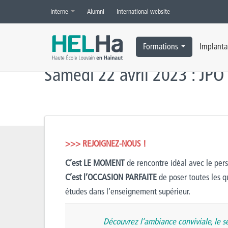
Interne
Alumni
International website
Accueil
»
Actualités
»
Agronomie
,
Arts Appliqués
,
Économique
,
Educ
Formations
Implanta
Samedi 22 avril 2023 : JPO 
>>> REJOIGNEZ-NOUS !
C’est LE MOMENT
de rencontre idéal avec le pers
C’est l’OCCASION PARFAITE
de poser toutes les qu
études dans l’enseignement supérieur.
Découvrez l’ambiance conviviale, le se