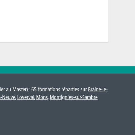
er au Master) : 65 formations réparties sur
Braine-le-
a-Neuve
,
Loverval
,
Mons
,
Montignies-sur-Sambre
,