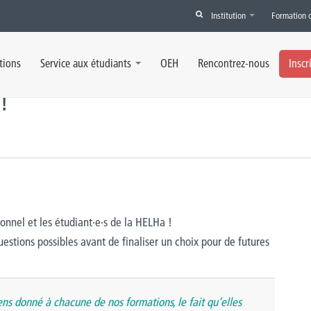
Institution
Formation 
ation
,
HELHa
,
Santé
,
Sciences et Technologies
»
Samedi 22 avril 2023 : JPO !
tions
Service aux étudiants
OEH
Rencontrez-nous
Inscr
!
onnel et les étudiant·e·s de la HELHa !
estions possibles avant de finaliser un choix pour de futures
ns donné à chacune de nos formations, le fait qu’elles