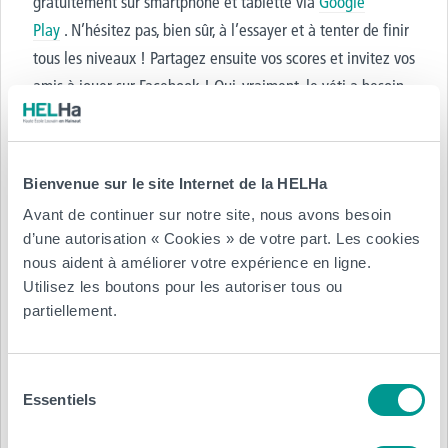
gratuitement sur smartphone et tablette via
Google
Play
. N’hésitez pas, bien sûr, à l’essayer et à tenter de finir
tous les niveaux ! Partagez ensuite vos scores et invitez vos
amis à jouer sur Facebook ! Oui, vraiment, le yéti a besoin
des anciens, des présents et des futurs étudiants de la
HELHa pour reconstruire le village des yétis enseveli sous
une avalanche !
Bienvenue sur le site Internet de la HELHa
N’est-ce pas une excellente idée après les averses de
Avant de continuer sur notre site, nous avons besoin
grèves, les torrents de pluie, les blizzards et les crevasses
d’une autorisation « Cookies » de votre part. Les cookies
des examens ?
nous aident à améliorer votre expérience en ligne.
Utilisez les boutons pour les autoriser tous ou
Jld
partiellement.
Sélection
Essentiels
du
consentement