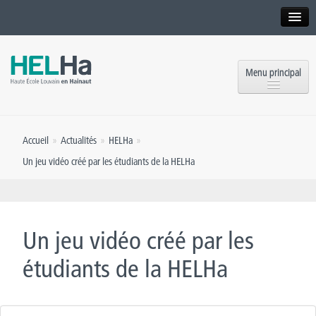
Interne
Alumni
Menu principal
International website
Formations
Institution
Accueil
»
Actualités
»
HELHa
»
Formation continue et Recherche
Implantations
Un jeu vidéo créé par les étudiants de la HELHa
Offres d’emploi
Service aux étudiants
Contact
OEH
Presse
Un jeu vidéo créé par les
Rencontrez-nous
étudiants de la HELHa
Inscriptions