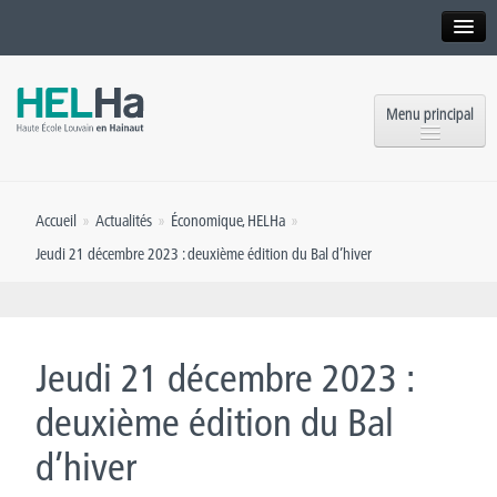
Interne
Alumni
Menu principal
International website
Formations
Institution
Accueil
»
Actualités
»
Économique
,
HELHa
»
Formation continue et Recherche
Implantations
Jeudi 21 décembre 2023 : deuxième édition du Bal d’hiver
Offres d’emploi
Service aux étudiants
Contact
OEH
Presse
Jeudi 21 décembre 2023 :
Rencontrez-nous
deuxième édition du Bal
d’hiver
Inscriptions