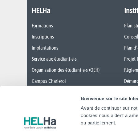
HELHa
Insti
Formations
Plan st
Inscriptions
Conseil
Implantations
Plan d'
Service aux étudiant·e·s
Projet 
Organisation des étudiant·e·s (OEH)
Règlem
Campus Charleroi
Démarc
Actualités
CAP ve
Bienvenue sur le site Int
Formation continue et recherche
Cellule
Avant de continuer sur not
Mobilité internationale
Politiq
cookies nous aident à amél
ou partiellement.