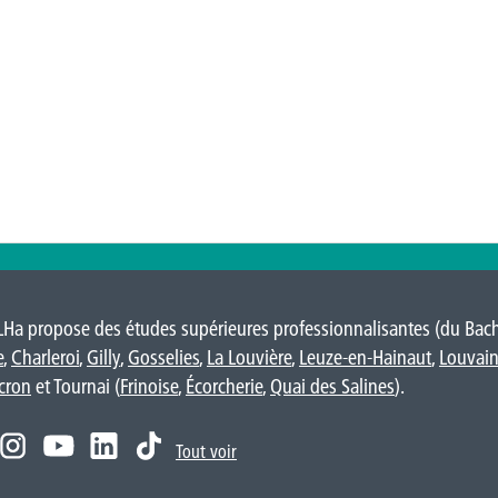
LHa propose des études supérieures professionnalisantes (du Bache
e
,
Charleroi
,
Gilly
,
Gosselies
,
La Louvière
,
Leuze-en-Hainaut
,
Louvain
cron
et Tournai (
Frinoise
,
Écorcherie
,
Quai des Salines
).
Tout voir