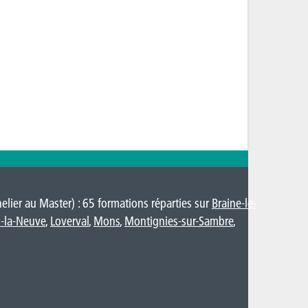
lier au Master) : 65 formations réparties sur
Braine-le-
-la-Neuve
,
Loverval
,
Mons
,
Montignies-sur-Sambre
,