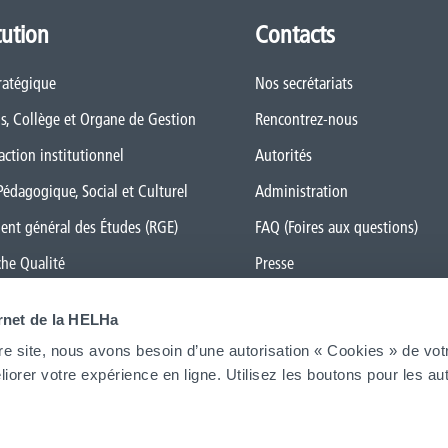
tution
Contacts
ratégique
Nos secrétariats
s, Collège et Organe de Gestion
Rencontrez-nous
action institutionnel
Autorités
Pédagogique, Social et Culturel
Administration
ent général des Études (RGE)
FAQ (Foires aux questions)
he Qualité
Presse
rs le numérique
Espace Emploi
ernet de la HELHa
 Transition
re site, nous avons besoin d’une autorisation « Cookies » de vot
ue de genre
Étudiant·e·s
iorer votre expérience en ligne. Utilisez les boutons pour les aut
La HELHa recrute
JobDay