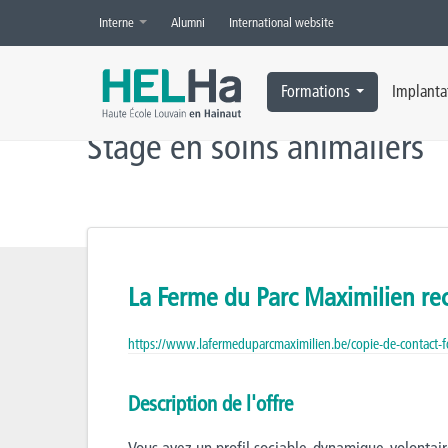
Interne
Alumni
International website
Accueil
»
Offres d’emploi
»
Stage en soins animaliers
Formations
Implanta
Stage en soins animaliers
La Ferme du Parc Maximilien re
https://www.lafermeduparcmaximilien.be/copie-de-contact-f
Description de l'offre
Vous avez un profil sociable, dynamique, volontair