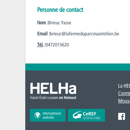
Personne de contact
Nom :
Brieuc Yasse
Email :
brieuc@lafermeduparcmaximilien.be
Tél.
:
0472015620
La HE
Comt
Mous
International
website