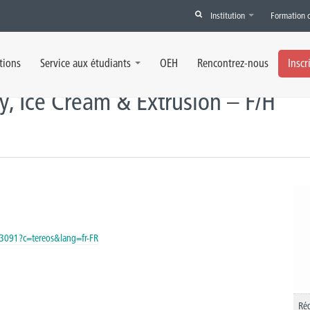
Institution
Formation 
& Extrusion - F/H
tions
Service aux étudiants
OEH
Rencontrez-nous
Inscr
y, Ice Cream & Extrusion – F/H
on/3091?c=tereos&lang=fr-FR
Rég