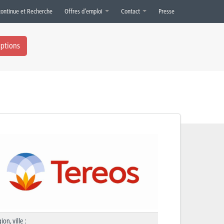
continue et Recherche
Offres d’emploi
Contact
Presse
iptions
ion, ville :