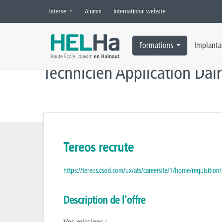
Interne
Alumni
International website
Accueil
»
Offres d’emploi
»
Technicien Application Dairy, Ice Cream 
Formations
Implanta
Technicien Application Dair
Tereos recrute
https://tereos.csod.com/ux/ats/careersite/1/home/requisiti
Description de l'offre
Vos missions :