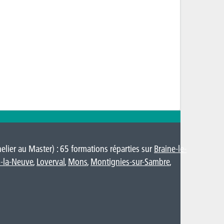
lier au Master) : 65 formations réparties sur
Braine-le-
-la-Neuve
,
Loverval
,
Mons
,
Montignies-sur-Sambre
,