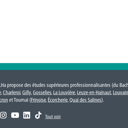
LHa propose des études supérieures professionnalisantes (du Bache
e
,
Charleroi
,
Gilly
,
Gosselies
,
La Louvière
,
Leuze-en-Hainaut
,
Louvain
cron
et Tournai (
Frinoise
,
Écorcherie
,
Quai des Salines
).
Tout voir