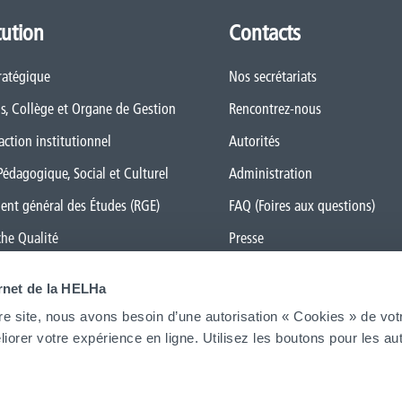
tution
Contacts
ratégique
Nos secrétariats
s, Collège et Organe de Gestion
Rencontrez-nous
action institutionnel
Autorités
Pédagogique, Social et Culturel
Administration
ent général des Études (RGE)
FAQ (Foires aux questions)
he Qualité
Presse
rs le numérique
Espace Emploi
ernet de la HELHa
 Transition
re site, nous avons besoin d’une autorisation « Cookies » de vot
ue de genre
Étudiant·e·s
iorer votre expérience en ligne. Utilisez les boutons pour les aut
La HELHa recrute
JobDay