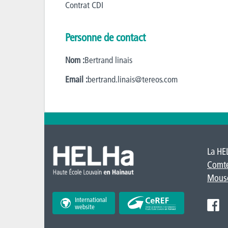
Contrat CDI
Personne de contact
Nom :
Bertrand linais
Email :
bertrand.linais@tereos.com
La HE
Comt
Mous
International
website