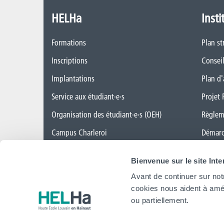
HELHa
Insti
Formations
Plan st
Inscriptions
Conseil
Implantations
Plan d'
Service aux étudiant·e·s
Projet 
Organisation des étudiant·e·s (OEH)
Règlem
Campus Charleroi
Démarc
Actualités
CAP ve
Bienvenue sur le site Int
Formation continue et recherche
Cellule
Avant de continuer sur not
Mobilité internationale
Politiq
cookies nous aident à amél
ou partiellement.