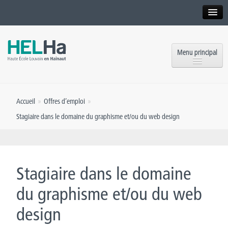
Interne
Alumni
Menu principal
International website
Formations
Institution
Accueil
»
Offres d’emploi
»
Formation continue et Recherche
Implantations
Stagiaire dans le domaine du graphisme et/ou du web design
Offres d’emploi
Service aux étudiants
Contact
OEH
Presse
Stagiaire dans le domaine
Rencontrez-nous
du graphisme et/ou du web
design
Inscriptions