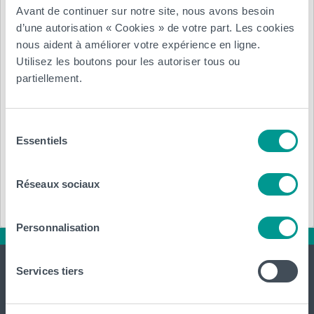
Contrat à durée indéterminée
Avant de continuer sur notre site, nous avons besoin
d’une autorisation « Cookies » de votre part. Les cookies
Région, ville :
nous aident à améliorer votre expérience en ligne.
Utilisez les boutons pour les autoriser tous ou
Brabant wallon Limal/louvain-la-neuve
partiellement.
Réf.
: STAGKPGRAF2013
Sélection
Annexe :
Essentiels
du
consentement
Télécharger (.pdf)
Réseaux sociaux
Personnalisation
Services tiers