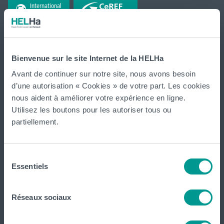
International
website
La HELHa propose des études supérieures
professionnalisantes (du Bachelier au Master) : 65
Bienvenue sur le site Internet de la HELHa
formations réparties sur
Braine-le-Comte
,
Charleroi
,
Gilly
,
Avant de continuer sur notre site, nous avons besoin
Gosselies
,
La Louvière
,
Leuze-en-Hainaut
,
Louvain-la-Neuve
,
d’une autorisation « Cookies » de votre part. Les cookies
Loverval
,
Mons
,
Montignies-sur-Sambre
,
Mouscron
et
nous aident à améliorer votre expérience en ligne.
Tournai (
Frinoise
,
Écorcherie
,
Quai des Salines
).
Utilisez les boutons pour les autoriser tous ou
partiellement.
Tout voir
Sélection
Essentiels
du
HELHa
consentement
Réseaux sociaux
Formations