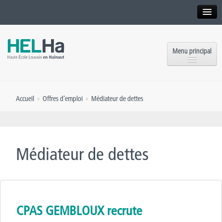
Interne
Alumni
Menu principal
International website
Formations
Institution
Accueil
»
Offres d’emploi
»
Médiateur de dettes
Formation continue et Recherche
Implantations
Offres d’emploi
Service aux étudiants
Contact
Médiateur de dettes
OEH
Presse
Rencontrez-nous
Inscriptions
CPAS GEMBLOUX recrute