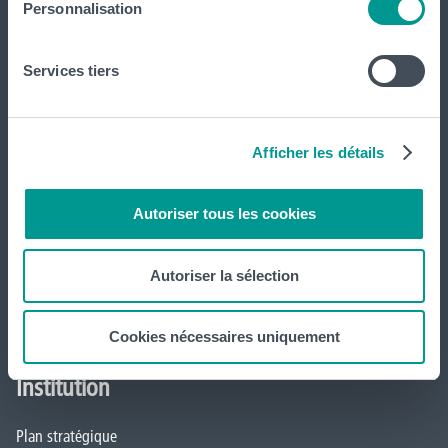
Inscriptions
Personnalisation
Implantations
Services tiers
Service aux étudiant·e·s
Organisation des étudiant·e·s (OEH)
Afficher les détails
Campus Charleroi
Autoriser tous les cookies
Actualités
Autoriser la sélection
Formation continue et recherche
Mobilité internationale
Cookies nécessaires uniquement
Institution
Plan stratégique