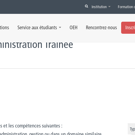
Institution
Formation 
rainee
tions
Service aux étudiants
OEH
Rencontrez-nous
Inscr
nistration Trainee
ns et les compétences suivantes :
Typ
ministration, gestion ou dans un domaine similaire.