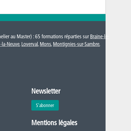
lier au Master) : 65 formations réparties sur
Braine-le-
-la-Neuve
,
Loverval
,
Mons
,
Montignies-sur-Sambre
,
Newsletter
S'abonner
Mentions légales