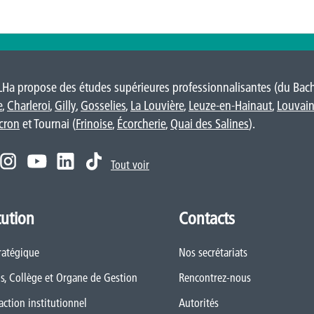
LHa propose des études supérieures professionnalisantes (du Bache
e
,
Charleroi
,
Gilly
,
Gosselies
,
La Louvière
,
Leuze-en-Hainaut
,
Louvain
cron
et Tournai (
Frinoise
,
Écorcherie
,
Quai des Salines
).
Tout voir
tution
Contacts
ratégique
Nos secrétariats
s, Collège et Organe de Gestion
Rencontrez-nous
action institutionnel
Autorités