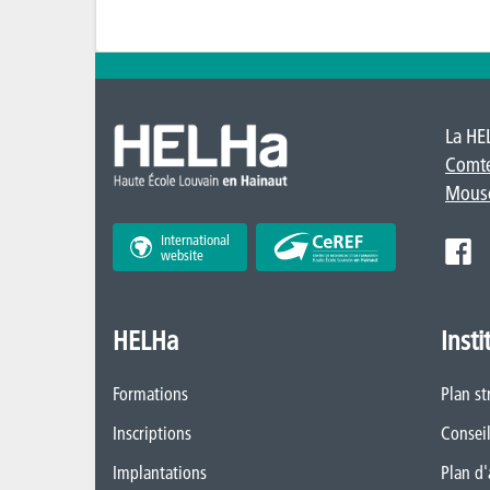
La HE
Comt
Mous
International
website
HELHa
Insti
Formations
Plan st
Inscriptions
Conseil
Implantations
Plan d'