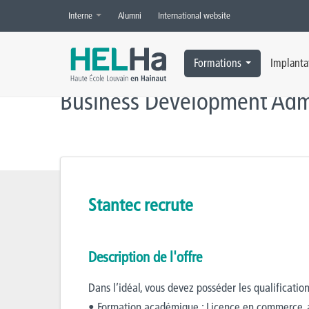
Interne
Alumni
International website
Accueil
»
Offres d’emploi
»
Business Development Administration T
Formations
Implanta
Business Development Admi
Stantec recrute
Description de l'offre
Dans l’idéal, vous devez posséder les qualificatio
• Formation académique : Licence en commerce, ad