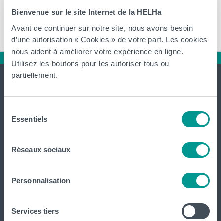
Bienvenue sur le site Internet de la HELHa
Télécharger (.pdf)
Avant de continuer sur notre site, nous avons besoin
d’une autorisation « Cookies » de votre part. Les cookies
nous aident à améliorer votre expérience en ligne.
Utilisez les boutons pour les autoriser tous ou
partiellement.
Sélection
Essentiels
du
consentement
International
website
Réseaux sociaux
La HELHa propose des études supérieures
Personnalisation
professionnalisantes (du Bachelier au Master) : 65
formations réparties sur
Braine-le-Comte
,
Charleroi
,
Gilly
,
Gosselies
,
La Louvière
,
Leuze-en-Hainaut
,
Louvain-la-Neuve
,
Services tiers