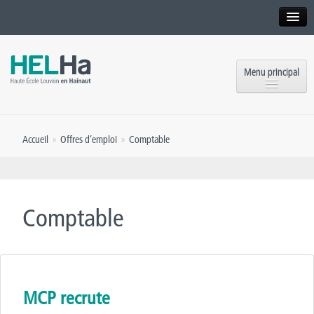
Interne
Alumni
Menu principal
International website
Formations
Institution
Accueil
»
Offres d’emploi
»
Comptable
Formation continue et Recherche
Implantations
Offres d’emploi
Service aux étudiants
Contact
Comptable
OEH
Presse
Rencontrez-nous
Inscriptions
MCP recrute