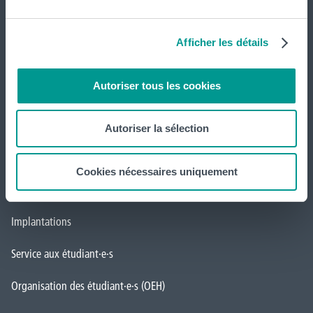
Loverval
,
Mons
,
Montignies-sur-Sambre
,
Mouscron
et
Tournai (
Frinoise
,
Écorcherie
,
Quai des Salines
).
Afficher les détails
Tout voir
Autoriser tous les cookies
HELHa
Autoriser la sélection
Formations
Cookies nécessaires uniquement
Inscriptions
Implantations
Service aux étudiant·e·s
Organisation des étudiant·e·s (OEH)