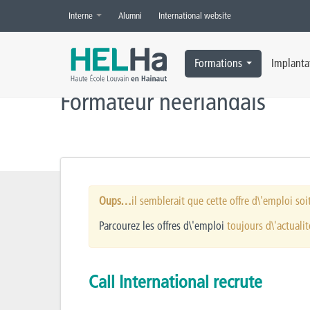
Interne
Alumni
International website
Accueil
»
Offres d’emploi
»
Formateur néerlandais
Formations
Implanta
Formateur néerlandais
Oups…
il semblerait que cette offre d\'emploi soi
Parcourez les offres d\'emploi
toujours d\'actualit
Call International recrute