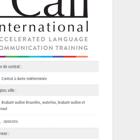
e de contrat :
Contrat à durée indéterminée
ion, ville :
Brabant wallon Bruxelles, waterloo, brabant wallon et
inaut
.
: 28/04/2016
nexe :