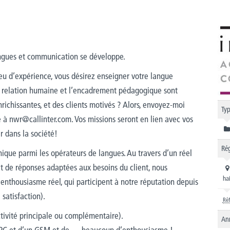
angues et communication se développe.
u d’expérience, vous désirez enseigner votre langue
 relation humaine et l’encadrement pédagogique sont
richissantes, et des clients motivés ? Alors, envoyez-moi
Typ
 à nwr@callinter.com. Vos missions seront en lien avec vos
er dans la société!
Rég
ique parmi les opérateurs de langues. Au travers d’un réel
de réponses adaptées aux besoins du client, nous
ha
enthousiasme réel, qui participent à notre réputation depuis
 satisfaction).
Réf
ivité principale ou complémentaire).
An
n PC et d’un GSM et de … beaucoup d’enthousiasme !