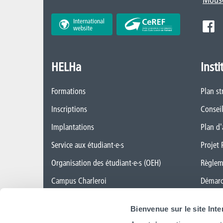
International
website
HELHa
Insti
Formations
Plan st
Inscriptions
Conseil
Implantations
Plan d'
Service aux étudiant·e·s
Projet 
Organisation des étudiant·e·s (OEH)
Règlem
Campus Charleroi
Démarc
Actualités
CAP ve
Bienvenue sur le site Int
Formation continue et recherche
Cellule