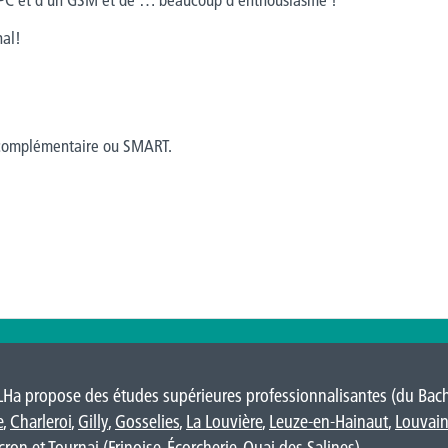
nal!
t complémentaire ou SMART.
LHa propose des études supérieures professionnalisantes (du Bache
e
,
Charleroi
,
Gilly
,
Gosselies
,
La Louvière
,
Leuze-en-Hainaut
,
Louvain
cron
et Tournai (
Frinoise
,
Écorcherie
,
Quai des Salines
).