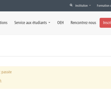
Institution
Formation 
tions
Service aux étudiants
OEH
Rencontrez-nous
Inscr
t passée
é.