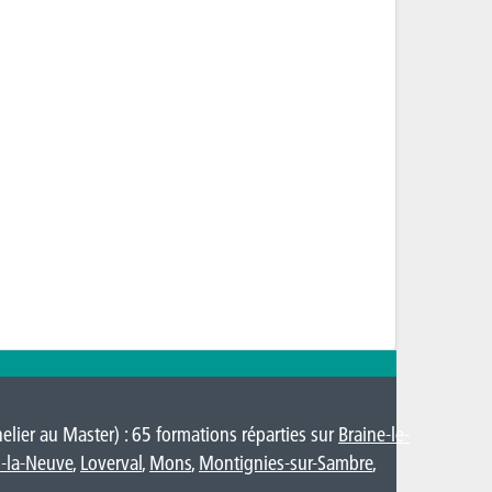
lier au Master) : 65 formations réparties sur
Braine-le-
-la-Neuve
,
Loverval
,
Mons
,
Montignies-sur-Sambre
,