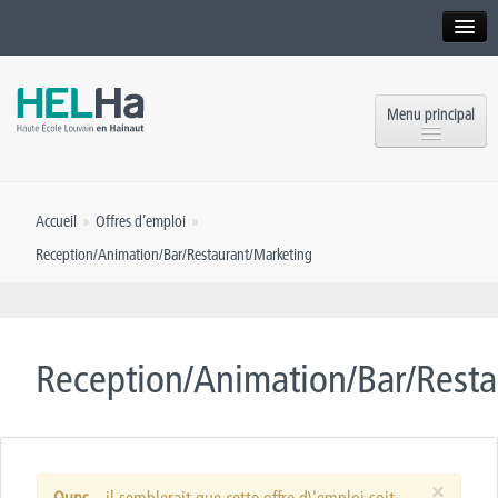
Interne
Alumni
Menu principal
International website
Formations
Institution
Accueil
»
Offres d’emploi
»
Formation continue et Recherche
Implantations
Reception/Animation/Bar/Restaurant/Marketing
Offres d’emploi
Service aux étudiants
Contact
OEH
Presse
Reception/Animation/Bar/Resta
Rencontrez-nous
Inscriptions
×