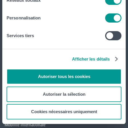
Réseaux sociaux
HELHa
Personnalisation
Formations
Inscriptions
Services tiers
Implantations
Service aux étudiant·e·s
Afficher les détails
Organisation des étudiant·e·s (OEH)
Autoriser tous les cookies
Campus Charleroi
Autoriser la sélection
Actualités
Formation continue et recherche
Cookies nécessaires uniquement
Mobilité internationale