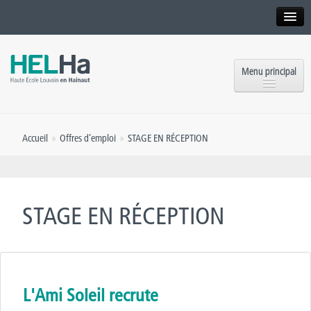
Interne
Alumni
Menu principal
International website
Formations
Institution
Accueil
»
Offres d’emploi
»
STAGE EN RÉCEPTION
Formation continue et Recherche
Implantations
Offres d’emploi
Service aux étudiants
Contact
STAGE EN RÉCEPTION
OEH
Presse
Rencontrez-nous
Inscriptions
L'Ami Soleil recrute