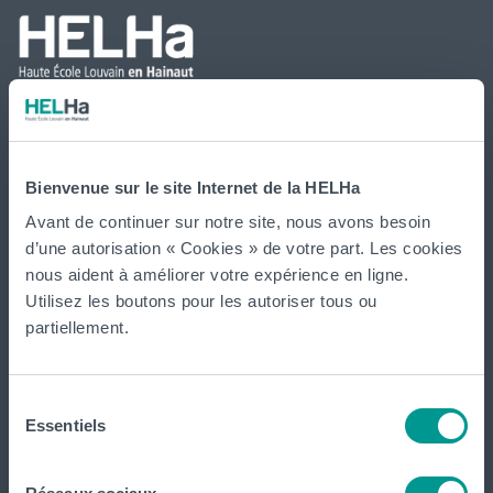
International
website
Bienvenue sur le site Internet de la HELHa
La HELHa propose des études supérieures
Avant de continuer sur notre site, nous avons besoin
professionnalisantes (du Bachelier au Master) : 65
d’une autorisation « Cookies » de votre part. Les cookies
formations réparties sur
Braine-le-Comte
,
Charleroi
,
Gilly
,
nous aident à améliorer votre expérience en ligne.
Gosselies
,
La Louvière
,
Leuze-en-Hainaut
,
Louvain-la-Neuve
,
Utilisez les boutons pour les autoriser tous ou
Loverval
,
Mons
,
Montignies-sur-Sambre
,
Mouscron
et
partiellement.
Tournai (
Frinoise
,
Écorcherie
,
Quai des Salines
).
Sélection
Essentiels
Tout voir
du
consentement