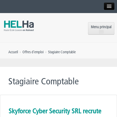
Interne
Alumni
Menu principal
International website
Formations
Institution
Accueil
»
Offres d’emploi
»
Stagiaire Comptable
Formation continue et Recherche
Implantations
Offres d’emploi
Service aux étudiants
Contact
Stagiaire Comptable
OEH
Presse
Rencontrez-nous
Inscriptions
Skyforce Cyber Security SRL recrute