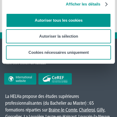
Afficher les détails
Télécharger (.pdf)
Autoriser tous les cookies
Autoriser la sélection
Cookies nécessaires uniquement
International
website
La HELHa propose des études supérieures
professionnalisantes (du Bachelier au Master) : 65
formations réparties sur
Braine-le-Comte
,
Charleroi
,
Gilly
,
Gosselies
,
La Louvière
,
Leuze-en-Hainaut
,
Louvain-la-Neuve
,