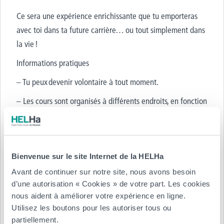
Ce sera une expérience enrichissante que tu emporteras
avec toi dans ta future carrière… ou tout simplement dans
la vie !
Informations pratiques
– Tu peux devenir volontaire à tout moment.
– Les cours sont organisés à différents endroits, en fonction
du lieu d’hébergement des familles. Nous cherchons une
famille qui habite près de chez toi. Les sites sont
accessibles par les transports publics, mais le transport
personnel (vélo/voiture) est souvent plus pratique.
Bienvenue sur le site Internet de la HELHa
Avant de continuer sur notre site, nous avons besoin
– Tu détermineras toi-même les horaires d’enseignement,
d’une autorisation « Cookies » de votre part. Les cookies
en concertation avec l’équipe et les familles des enfants à
nous aident à améliorer votre expérience en ligne.
encadrer.
Utilisez les boutons pour les autoriser tous ou
partiellement.
– Tu peux travailler avec nos livres et fiches de travail prêts