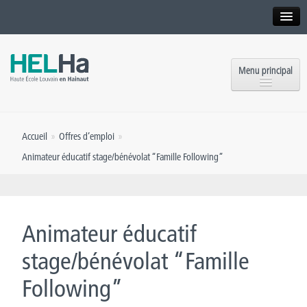
Interne
Alumni
Menu principal
International website
Formations
Institution
Accueil
»
Offres d’emploi
»
Formation continue et Recherche
Implantations
Animateur éducatif stage/bénévolat “Famille Following”
Offres d’emploi
Service aux étudiants
Contact
OEH
Presse
Animateur éducatif
Rencontrez-nous
stage/bénévolat “Famille
Following”
Inscriptions