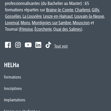
professionnalisantes (du Bachelier au Master) : 65
formations réparties sur
Braine-le-Comte
,
Charleroi
,
Gilly
,
Gosselies
,
La Louvière
,
Leuze-en-Hainaut
,
Louvain-la-Neuve
,
Loverval
,
Mons
,
Montignies-sur-Sambre
,
Mouscron
et
Tournai (
Frinoise
,
Écorcherie
,
Quai des Salines
).
Tout voir
HELHa
Formations
Inscriptions
Implantations