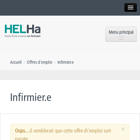
Interne
Alumni
Menu principal
International website
Formations
Institution
Accueil
»
Offres d’emploi
»
Infirmier.e
Formation continue et Recherche
Implantations
Offres d’emploi
Service aux étudiants
Contact
Infirmier.e
OEH
Presse
Rencontrez-nous
×
Inscriptions
Oups…
il semblerait que cette offre d\'emploi soit
passée