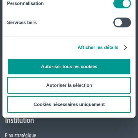
Inscriptions
Personnalisation
Implantations
Services tiers
Service aux étudiant·e·s
Organisation des étudiant·e·s (OEH)
Afficher les détails
Campus Charleroi
Autoriser tous les cookies
Actualités
Autoriser la sélection
Formation continue et recherche
Mobilité internationale
Cookies nécessaires uniquement
Institution
Plan stratégique