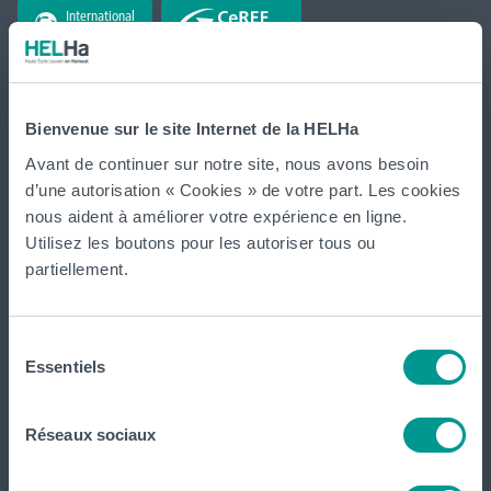
International
website
La HELHa propose des études supérieures
professionnalisantes (du Bachelier au Master) : 65
Bienvenue sur le site Internet de la HELHa
formations réparties sur
Braine-le-Comte
,
Charleroi
,
Gilly
,
Avant de continuer sur notre site, nous avons besoin
Gosselies
,
La Louvière
,
Leuze-en-Hainaut
,
Louvain-la-Neuve
,
d’une autorisation « Cookies » de votre part. Les cookies
Loverval
,
Mons
,
Montignies-sur-Sambre
,
Mouscron
et
nous aident à améliorer votre expérience en ligne.
Tournai (
Frinoise
,
Écorcherie
,
Quai des Salines
).
Utilisez les boutons pour les autoriser tous ou
partiellement.
Tout voir
Sélection
Essentiels
du
HELHa
consentement
Réseaux sociaux
Formations