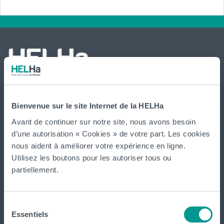
International
Bienvenue sur le site Internet de la HELHa
website
Avant de continuer sur notre site, nous avons besoin
d’une autorisation « Cookies » de votre part. Les cookies
La HELHa propose des études supérieures
nous aident à améliorer votre expérience en ligne.
professionnalisantes (du Bachelier au Master) : 65
Utilisez les boutons pour les autoriser tous ou
formations réparties sur
Braine-le-Comte
,
Charleroi
,
Gilly
,
partiellement.
Gosselies
,
La Louvière
,
Leuze-en-Hainaut
,
Louvain-la-Neuve
,
Loverval
,
Mons
,
Montignies-sur-Sambre
,
Mouscron
et
Tournai (
Frinoise
,
Écorcherie
,
Quai des Salines
).
Sélection
Essentiels
du