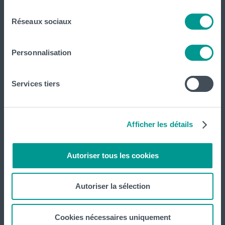
consentement
Tout voir
Réseaux sociaux
HELHa
Personnalisation
Formations
Services tiers
Inscriptions
Implantations
Afficher les détails
Service aux étudiant·e·s
Autoriser tous les cookies
Organisation des étudiant·e·s (OEH)
Autoriser la sélection
Campus Charleroi
Actualités
Cookies nécessaires uniquement