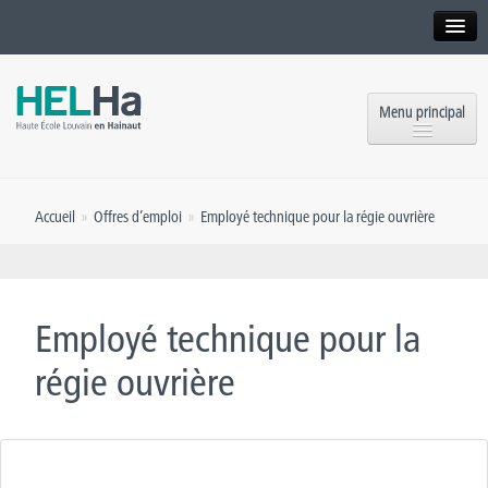
Interne
Alumni
Menu principal
International website
Formations
Institution
Accueil
»
Offres d’emploi
»
Employé technique pour la régie ouvrière
Formation continue et Recherche
Implantations
Offres d’emploi
Service aux étudiants
Contact
Employé technique pour la
OEH
Presse
régie ouvrière
Rencontrez-nous
Inscriptions