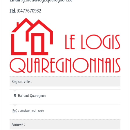
Tél.
:
0477670932
Région, ville :
Hainaut Quaregnon
Réf.
: employé_tech_regie
Annexe :