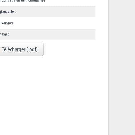
Contrat à durée indéterminée
ion, ville :
Verviers
nexe :
Télécharger (.pdf)