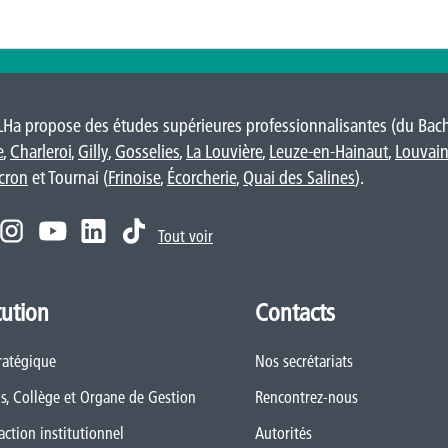
LHa propose des études supérieures professionnalisantes (du Bache
e
,
Charleroi
,
Gilly
,
Gosselies
,
La Louvière
,
Leuze-en-Hainaut
,
Louvain
cron
et Tournai (
Frinoise
,
Écorcherie
,
Quai des Salines
).
Tout voir
tution
Contacts
ratégique
Nos secrétariats
s, Collège et Organe de Gestion
Rencontrez-nous
action institutionnel
Autorités