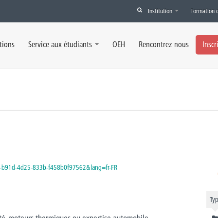
Institution
Formation 
tions
Service aux étudiants
OEH
Rencontrez-nous
Inscr
8-b91d-4d25-833b-f458b0f97562&lang=fr-FR
Typ
té, moteurs thermiques ou expertise automobile