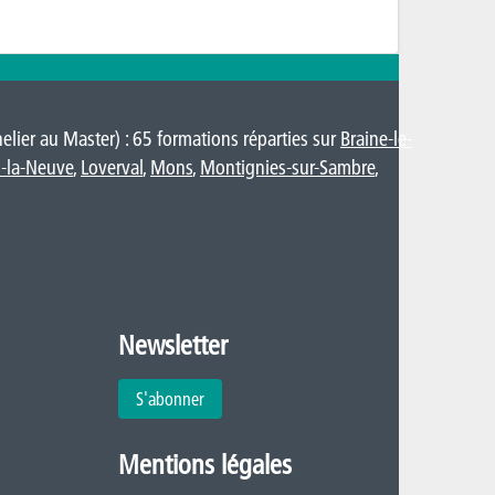
lier au Master) : 65 formations réparties sur
Braine-le-
-la-Neuve
,
Loverval
,
Mons
,
Montignies-sur-Sambre
,
Newsletter
S'abonner
Mentions légales