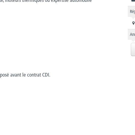
Rég
An
oposé avant le contrat CDI.