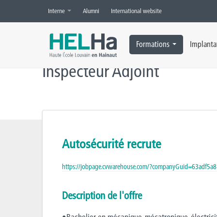
Interne
Alumni
International website
Accueil
»
Offres d’emploi
»
Inspecteur Adjoint
Formations
Implanta
Inspecteur Adjoint
Autosécurité recrute
https://jobpage.cvwarehouse.com/?companyGuid=63adf5a
Description de l'offre
•Bachelier en mécanique, mécatronique, électrici