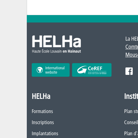
La HE
Comt
Mous
International
website
HELHa
Insti
Formations
Plan st
Inscriptions
Conseil
Implantations
Plan d'