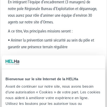
En intégrant l’équipe d’encadrement (3 managers) de
notre pole Régionale Bureau d’Exploitation et dépannage,
vous aurez pour rôle d’animer une équipe d’environ 30
agents sur notre site d’Ormes.
A ce titre, Vos principales missions seront :
• Animer la prévention santé sécurité au sein du pôle et
garantir une présence terrain régulière
Personne de contact
Nom :
Recrutement SERVICE
Bienvenue sur le site Internet de la HELHa
Email :
contact@energieoffres.fr
Avant de continuer sur notre site, nous avons besoin
Tél.
:
01 39 02 73 35
d’une autorisation « Cookies » de votre part. Les cookies
nous aident à améliorer votre expérience en ligne.
Type de contrat :
Utilisez les boutons pour les autoriser tous ou