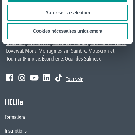
website
Autoriser la sélection
La HELHa propose des études supérieures
professionnalisantes (du Bachelier au Master) : 65
Cookies nécessaires uniquement
formations réparties sur
Braine-le-Comte
,
Charleroi
,
Gilly
,
Gosselies
,
La Louvière
,
Leuze-en-Hainaut
,
Louvain-la-Neuve
,
Loverval
,
Mons
,
Montignies-sur-Sambre
,
Mouscron
et
Tournai (
Frinoise
,
Écorcherie
,
Quai des Salines
).
Tout voir
HELHa
Formations
Inscriptions