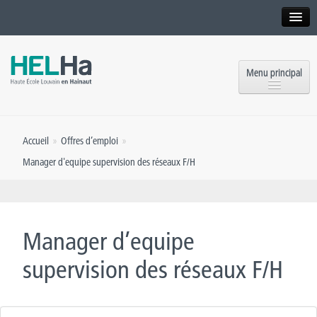
Interne
Alumni
Menu principal
International website
Formations
Institution
Accueil
»
Offres d’emploi
»
Formation continue et Recherche
Implantations
Manager d'equipe supervision des réseaux F/H
Offres d’emploi
Service aux étudiants
Contact
OEH
Presse
Manager d’equipe
Rencontrez-nous
supervision des réseaux F/H
Inscriptions