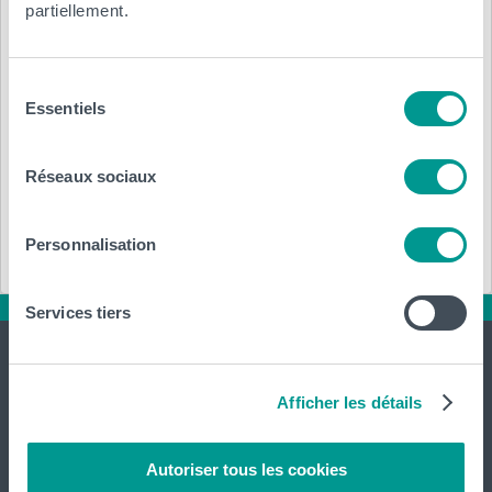
partiellement.
Contrat à durée indéterminée
Région, ville :
Sélection
Essentiels
du
Ormes (45)
consentement
Réseaux sociaux
Réf.
: 2024-112181
Annexe :
Personnalisation
Services tiers
Afficher les détails
Autoriser tous les cookies
International