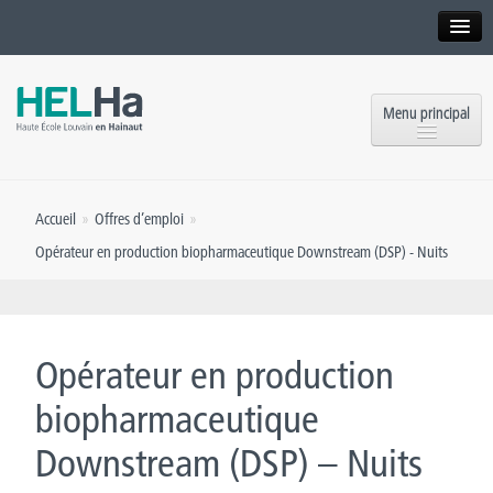
Interne
Alumni
Menu principal
International website
Formations
Institution
Accueil
»
Offres d’emploi
»
Formation continue et Recherche
Implantations
Opérateur en production biopharmaceutique Downstream (DSP) - Nuits
Offres d’emploi
Service aux étudiants
Contact
OEH
Presse
Opérateur en production
Rencontrez-nous
biopharmaceutique
Downstream (DSP) – Nuits
Inscriptions