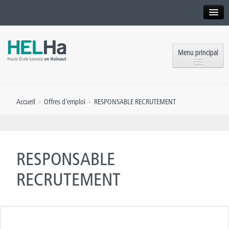
Interne
Alumni
Menu principal
International website
Formations
Institution
Accueil
»
Offres d’emploi
»
RESPONSABLE RECRUTEMENT
Formation continue et Recherche
Implantations
Offres d’emploi
Service aux étudiants
Contact
RESPONSABLE
OEH
Presse
RECRUTEMENT
Rencontrez-nous
Inscriptions