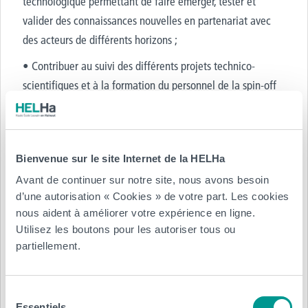
technologique permettant de faire émerger, tester et
valider des connaissances nouvelles en partenariat avec
des acteurs de différents horizons ;
• Contribuer au suivi des différents projets technico-
scientifiques et à la formation du personnel de la spin-off
aux différentes techniques d’analyse et de production ;
• Communiquer et rédiger des rapports d’activité et des
rapports technico-scientifiques à destination des bailleurs
Bienvenue sur le site Internet de la HELHa
de fonds et des différentes parties prenantes du projet de
Avant de continuer sur notre site, nous avons besoin
spin-off ;
d’une autorisation « Cookies » de votre part. Les cookies
nous aident à améliorer votre expérience en ligne.
• Contribuer à analyser le contexte technologique et
Utilisez les boutons pour les autoriser tous ou
normatif dans lequel s’inscrit l’activité de la spin-off
partiellement.
(combustion et bois-énergie en particulier, qualité de l’air)
via un échange permanent avec les acteurs/partenaires, la
veille technologique et normative,la participation à des
Sélection
Essentiels