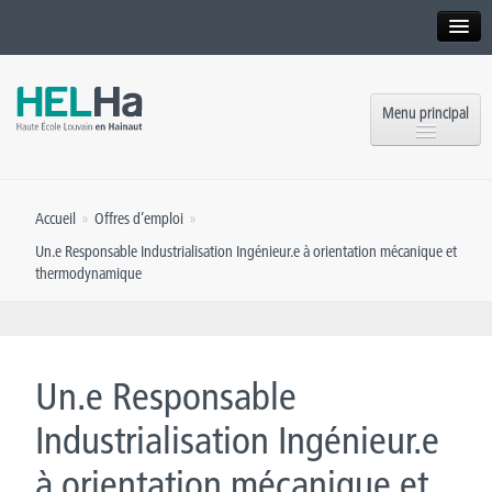
Interne
Alumni
Menu principal
International website
Formations
Institution
Accueil
»
Offres d’emploi
»
Formation continue et Recherche
Implantations
Un.e Responsable Industrialisation Ingénieur.e à orientation mécanique et
thermodynamique
Offres d’emploi
Service aux étudiants
Contact
OEH
Presse
Un.e Responsable
Rencontrez-nous
Industrialisation Ingénieur.e
Inscriptions
à orientation mécanique et