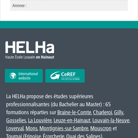
Annexe :
International
website
La HELHa propose des études supérieures
professionnalisantes (du Bachelier au Master) : 65
formations réparties sur
Braine-le-Comte
,
Charleroi
,
Gilly
,
Gosselies
,
La Louvière
,
Leuze-en-Hainaut
,
Louvain-la-Neuve
,
Loverval
,
Mons
,
Montignies-sur-Sambre
,
Mouscron
et
Tournai (
Frinoise
,
Écorcherie
,
Quai des Salines
).