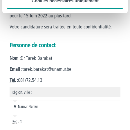
Cookies nécessaires uniquement
par email à Tarek Barakat (tarek.barakat@unamur.be)
pour le 15 Juin 2022 au plus tard.
Votre candidature sera traitée en toute confidentialité.
Personne de contact
Nom :
Dr Tarek Barakat
Email :
tarek.barakat@unamur.be
Tél.
:
081/72.54.13
Région, ville :
Namur Namur
Réf.
: ///