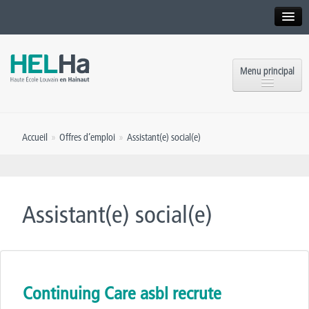
Interne
Alumni
Menu principal
International website
Formations
Institution
Accueil
»
Offres d’emploi
»
Assistant(e) social(e)
Formation continue et Recherche
Implantations
Offres d’emploi
Service aux étudiants
Contact
Assistant(e) social(e)
OEH
Presse
Rencontrez-nous
Inscriptions
Continuing Care asbl recrute