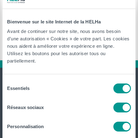
Brabant wallon Chaumont-gistoux
Bienvenue sur le site Internet de la HELHa
Annexe :
Avant de continuer sur notre site, nous avons besoin
d’une autorisation « Cookies » de votre part. Les cookies
Télécharger (.pdf)
nous aident à améliorer votre expérience en ligne.
Utilisez les boutons pour les autoriser tous ou
partiellement.
Sélection
Essentiels
du
consentement
Réseaux sociaux
International
website
Personnalisation
La HELHa propose des études supérieures