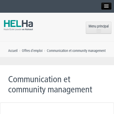
Interne
Alumni
Menu principal
International website
Formations
Institution
Accueil
»
Offres d’emploi
»
Communication et community management
Formation continue et Recherche
Implantations
Offres d’emploi
Service aux étudiants
Contact
Communication et
OEH
Presse
community management
Rencontrez-nous
Inscriptions