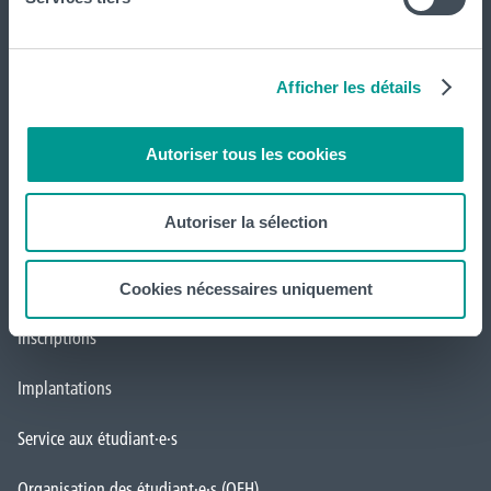
Gosselies
,
La Louvière
,
Leuze-en-Hainaut
,
Louvain-la-Neuve
,
Loverval
,
Mons
,
Montignies-sur-Sambre
,
Mouscron
et
Tournai (
Frinoise
,
Écorcherie
,
Quai des Salines
).
Afficher les détails
Tout voir
Autoriser tous les cookies
Autoriser la sélection
HELHa
Formations
Cookies nécessaires uniquement
Inscriptions
Implantations
Service aux étudiant·e·s
Organisation des étudiant·e·s (OEH)