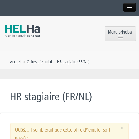
Interne
Alumni
Menu principal
International website
Formations
Institution
Accueil
»
Offres d’emploi
»
HR stagiaire (FR/NL)
Formation continue et Recherche
Implantations
Offres d’emploi
Service aux étudiants
Contact
HR stagiaire (FR/NL)
OEH
Presse
Rencontrez-nous
×
Inscriptions
Oups…
il semblerait que cette offre d\'emploi soit
passée