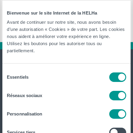
Bienvenue sur le site Internet de la HELHa
Réf.
: stage RH
Avant de continuer sur notre site, nous avons besoin
Annexe :
d’une autorisation « Cookies » de votre part. Les cookies
nous aident à améliorer votre expérience en ligne.
Utilisez les boutons pour les autoriser tous ou
partiellement.
Sélection
Essentiels
du
consentement
International
Réseaux sociaux
website
Personnalisation
La HELHa propose des études supérieures
professionnalisantes (du Bachelier au Master) : 65
formations réparties sur
Braine-le-Comte
,
Charleroi
,
Gilly
,
Services tiers