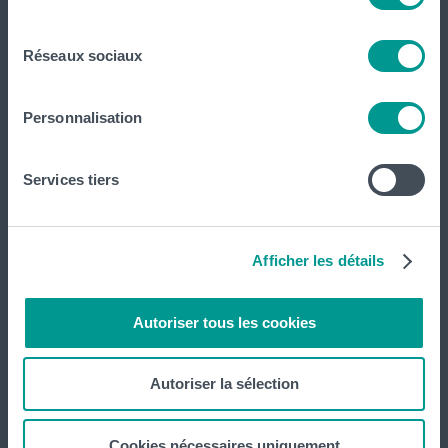
consentement
Tout voir
Réseaux sociaux
Personnalisation
HELHa
Formations
Services tiers
Inscriptions
Afficher les détails
Implantations
Service aux étudiant·e·s
Autoriser tous les cookies
Organisation des étudiant·e·s (OEH)
Autoriser la sélection
Campus Charleroi
Cookies nécessaires uniquement