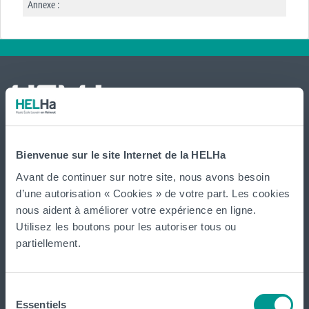
Annexe :
Bienvenue sur le site Internet de la HELHa
International
website
Avant de continuer sur notre site, nous avons besoin
d’une autorisation « Cookies » de votre part. Les cookies
La HELHa propose des études supérieures
nous aident à améliorer votre expérience en ligne.
professionnalisantes (du Bachelier au Master) : 65
Utilisez les boutons pour les autoriser tous ou
formations réparties sur
Braine-le-Comte
,
Charleroi
,
Gilly
,
partiellement.
Gosselies
,
La Louvière
,
Leuze-en-Hainaut
,
Louvain-la-Neuve
,
Loverval
,
Mons
,
Montignies-sur-Sambre
,
Mouscron
et
Sélection
Tournai (
Frinoise
,
Écorcherie
,
Quai des Salines
).
Essentiels
du