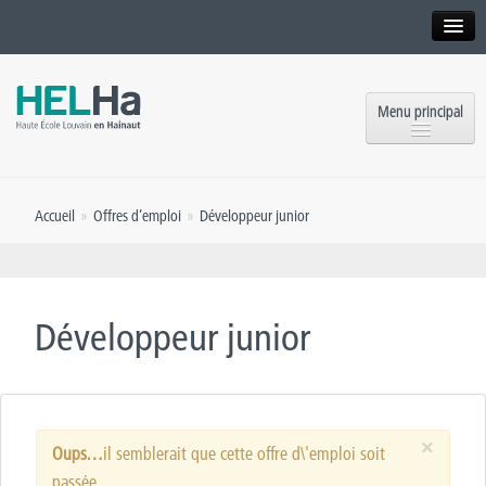
Interne
Alumni
Menu principal
International website
Formations
Institution
Accueil
»
Offres d’emploi
»
Développeur junior
Formation continue et Recherche
Implantations
Offres d’emploi
Service aux étudiants
Contact
Développeur junior
OEH
Presse
Rencontrez-nous
×
Inscriptions
Oups…
il semblerait que cette offre d\'emploi soit
passée