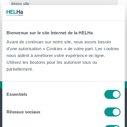
Région, ville :
Bruxelles Bruxelles 1140
Bienvenue sur le site Internet de la HELHa
Réf.
: N/A
Avant de continuer sur notre site, nous avons besoin
Annexe :
d’une autorisation « Cookies » de votre part. Les cookies
nous aident à améliorer votre expérience en ligne.
Télécharger (.pdf)
Utilisez les boutons pour les autoriser tous ou
partiellement.
Sélection
Essentiels
du
consentement
Réseaux sociaux