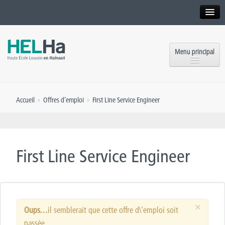
Interne
Alumni
Menu principal
International website
Formations
Institution
Accueil
»
Offres d’emploi
»
First Line Service Engineer
Formation continue et Recherche
Implantations
Offres d’emploi
Service aux étudiants
Contact
First Line Service Engineer
OEH
Presse
Rencontrez-nous
×
Inscriptions
Oups…
il semblerait que cette offre d\'emploi soit
passée