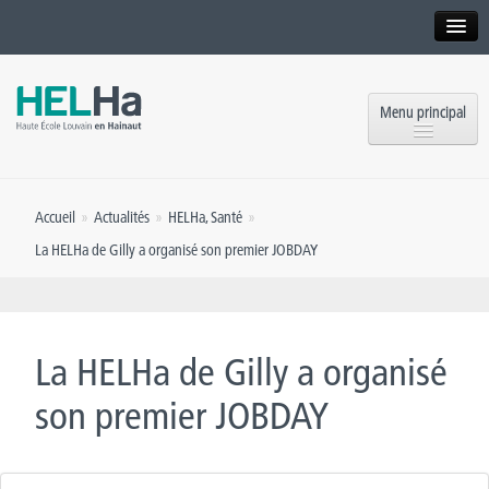
Interne
Alumni
Menu principal
International website
Formations
Institution
Accueil
»
Actualités
»
HELHa
,
Santé
»
Formation continue et Recherche
Implantations
La HELHa de Gilly a organisé son premier JOBDAY
Offres d’emploi
Service aux étudiants
Contact
OEH
Presse
La HELHa de Gilly a organisé
Rencontrez-nous
son premier JOBDAY
Inscriptions