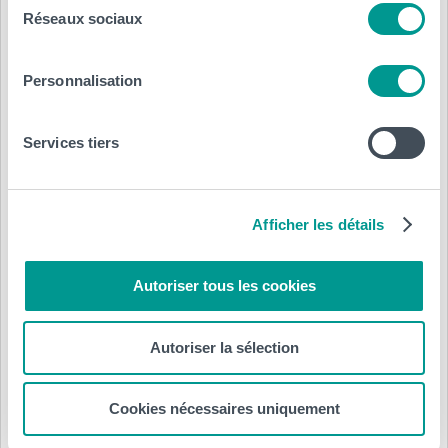
Réseaux sociaux
Personnalisation
Pour revivre cette journée en vidéo, c’est par ici :
Services tiers
https://www.facebook.com/reel/894312588958097
Plus d’infos sur le Département Santé de Gilly :
https://www.helha.be/implantation/helha-gilly/
Afficher les détails
Autoriser tous les cookies
Autoriser la sélection
Cookies nécessaires uniquement